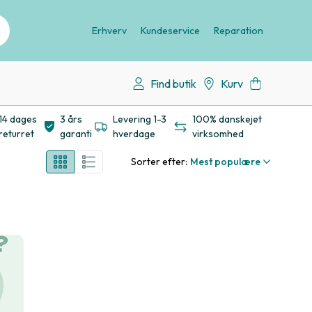
Erhverv
Kundeservice
Reparation
Find butik
Kurv
14 dages
3 års
Levering 1-3
100% danskejet
returret
garanti
hverdage
virksomhed
Sorter efter:
Mest populære