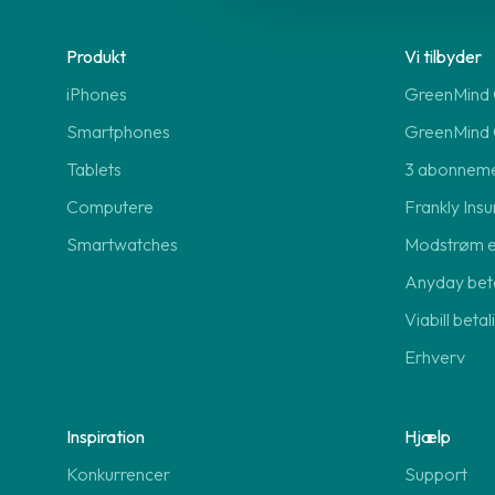
Produkt
Vi tilbyder
iPhones
GreenMind O
Smartphones
GreenMind 
Tablets
3 abonnem
Computere
Frankly Insu
Smartwatches
Modstrøm 
Anyday beta
Viabill beta
Erhverv
Inspiration
Hjælp
Konkurrencer
Support