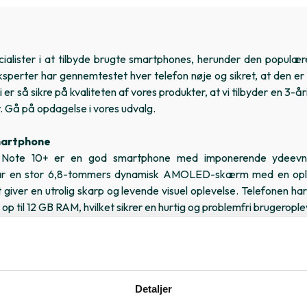
ialister i at tilbyde brugte smartphones, herunder den popul
sperter har gennemtestet hver telefon nøje og sikret, at den er
Vi er så sikre på kvaliteten af vores produkter, at vi tilbyder en 3-å
t. Gå på opdagelse i vores udvalg.
martphone
 Note 10+ er en god smartphone med imponerende ydeevn
har en stor 6,8-tommers dynamisk AMOLED-skærm med en opl
t giver en utrolig skarp og levende visuel oplevelse. Telefonen ha
op til 12 GB RAM, hvilket sikrer en hurtig og problemfri brugerople
ng Galaxy Note 10+ er imponerende og leverer fantastiske bi
uad-kameraopsætning på bagsiden, der inkluderer en 12 megapixel
telefoto-linse, en 16 megapixel ultravidvinkel-linse og en d
ser giver dig mulighed for at fange detaljerede og professionelle 
Detaljer
in store lagerplads på op til 512 GB er Samsung Galaxy Note 10+ p