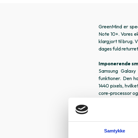
GreenMind er spec
Note 10+. Vores ek
klargjort til brug. 
dages fuld returre
Imponerende s
Samsung Galaxy
funktioner. Den 
1440 pixels, hvilke
core-processor og 
Kameraet på Samsu
Telefonen har en q
en 12 megapixel 
kombination af lin
Samtykke
situationer. Med s