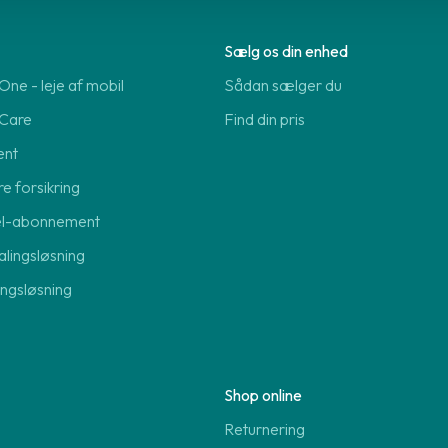
Sælg os din enhed
ne - leje af mobil
Sådan sælger du
Care
Find din pris
ent
re forsikring
el-abonnement
lingsløsning
lingsløsning
Shop online
Returnering