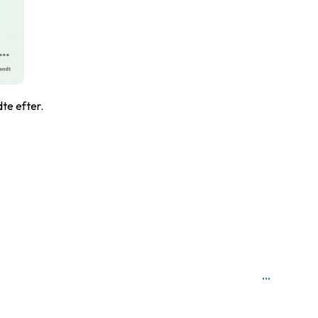
dte efter.
...