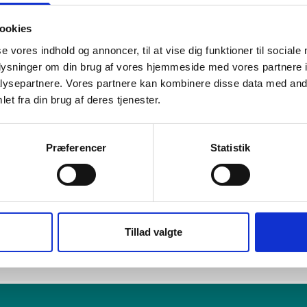
er og videoer. Derudover har den også et microSD-kortslot, der 
ookies
adsudvidelse.
se vores indhold og annoncer, til at vise dig funktioner til sociale
ærkelsesværdige funktioner ved Samsung Galaxy Note 10+ er S
oplysninger om din brug af vores hjemmeside med vores partnere i
at skrive, tegne og tage noter på skærmen med en utrolig præci
ysepartnere. Vores partnere kan kombinere disse data med andr
 fjernbetjening til telefonen, hvilket gør det nemt at tage bil
et fra din brug af deres tjenester.
ugt hos GreenMind?
Præferencer
Statistik
ugt Samsung Galaxy Note 10+ hos GreenMind, kan du spare peng
lefon. Vores enheder er gennemtestede og renset grundigt for da
ungerer som de skal. Du får altid 14 dages returret og 3 års gar
Tillad valgte