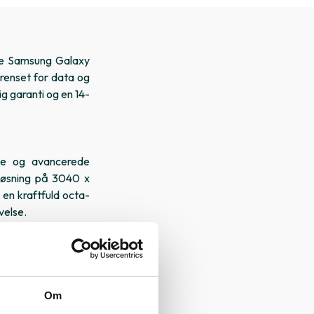
ære Samsung Galaxy
 renset for data og
rig garanti og en 14-
e og avancerede
øsning på 3040 x
r en kraftfuld octa-
velse.
lleder og videoer.
 bredvinkel-linse,
ybdesensor. Denne
fotos i forskellige
Om
erfekt til at gemme