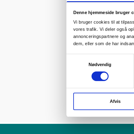
mange apps, billed
Denne hjemmeside bruger c
yderligere lagerpl
Vi bruger cookies til at tilpas
En af de mest bem
vores trafik. Vi deler også 
dig mulighed for 
annonceringspartnere og anal
også bruges som en
dem, eller som de har indsaml
musikspor.
Samtykkevalg
Hvorfor købe br
Nødvendig
Ved at købe en br
købe en helt ny te
sikker på, at de f
GreenMind.
Afvis