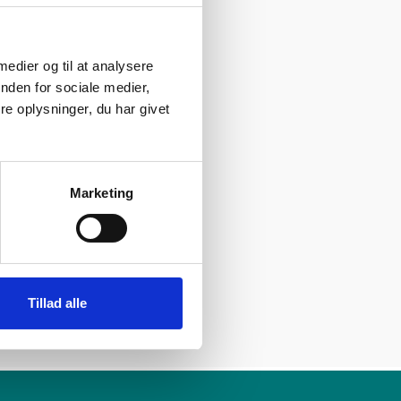
giver mulighed for
 medier og til at analysere
-pennen. Den giver
nden for sociale medier,
sion. S-pennen kan
e oplysninger, du har givet
leder eller skifte
Marketing
e i forhold til at
ta, så du kan være
anti på dit køb hos
Tillad alle