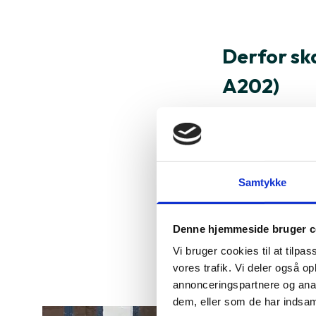
Derfor sk
A202)
Læs mere om pr
Specifika
Samtykke
Samsung Exynos
Denne hjemmeside bruger c
5.8"
Vi bruger cookies til at tilpas
144434
vores trafik. Vi deler også 
annonceringspartnere og anal
dem, eller som de har indsaml