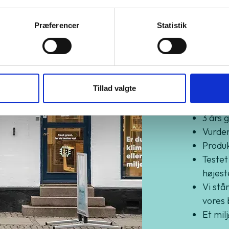
Præferencer
Statistik
Kø
Gr
Tillad valgte
3 års 
Vurder
Produkt
Testet
højest
Vi står
vores 
Et mil