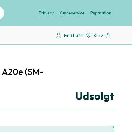
Erhverv
Kundeservice
Reparation
Find butik
Kurv
 A20e (SM-
Udsolgt