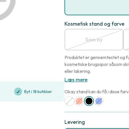
Kosmetisk stand og farve
Som ny
Produktet er gennemtestet og ful
kosmetiske brugsspor såsom skr
eller lakering.
Læs mere
Okay stand kan du få i disse farv
Byt i 18 butikker
Levering