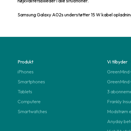
højkvalitetsbilleder i alle situationer.
Samsung Galaxy A02s understøtter 15 W kabel opladnin
Produkt
Vi tilbyder
iPhones
GreenMind O
Smartphones
GreenMind 
Tablets
3 abonnem
Computere
Frankly Insu
Smartwatches
Modstrøm 
Anyday beta