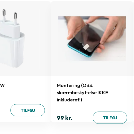
0W
Montering (OBS.
skærmbeskyttelse IKKE
inkluderet!)
TILFØJ
99 kr.
TILFØJ