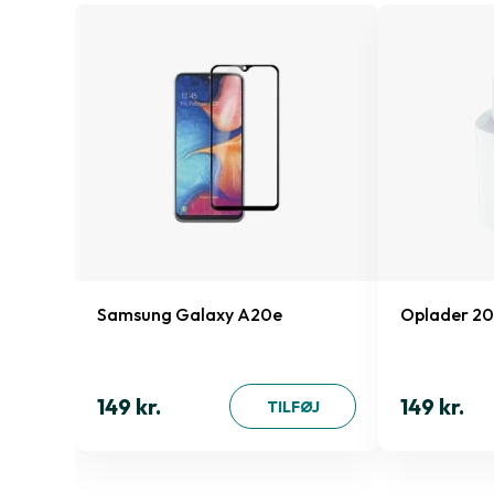
15 Pro
Samsung Galaxy A20e
Oplader 2
149 kr.
149 kr.
ØJ
TILFØJ