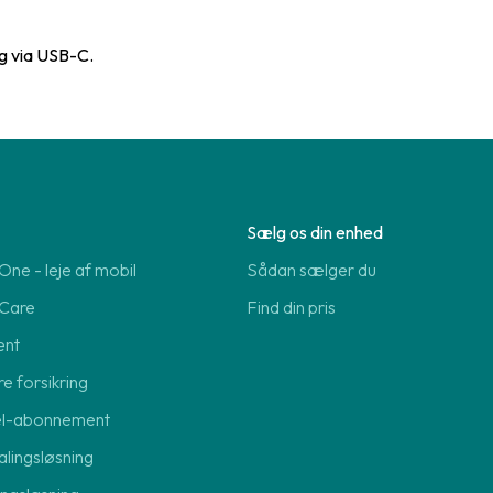
g via USB-C.
Sælg os din enhed
ne - leje af mobil
Sådan sælger du
Care
Find din pris
ent
re forsikring
el-abonnement
lingsløsning