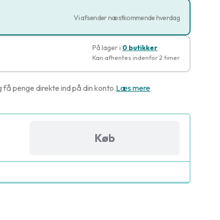
Vi afsender næstkommende hverdag
På lager i
0 butikker
Kan afhentes indenfor 2 timer
g få penge direkte ind på din konto.
Læs mere
Køb