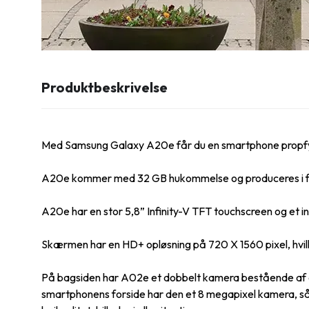
Produktbeskrivelse
Med Samsung Galaxy A20e får du en smartphone propfy
A20e kommer med 32 GB hukommelse og produceres i farv
A20e har en stor 5,8” Infinity-V TFT touchscreen og et i
Skærmen har en HD+ opløsning på 720 X 1560 pixel, hvilket 
På bagsiden har A02e et dobbelt kamera bestående af en 1
smartphonens forside har den et 8 megapixel kamera, så