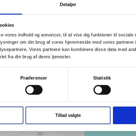
Detaljer
al du vælge Motorola Moto G62
ookies
se vores indhold og annoncer, til at vise dig funktioner til sociale
oplysninger om din brug af vores hjemmeside med vores partnere i
ysepartnere. Vores partnere kan kombinere disse data med andr
tioner
et fra din brug af deres tjenester.
pdragon SM4350-AC 480+
Navne
Præferencer
Statistik
Tillad valgte