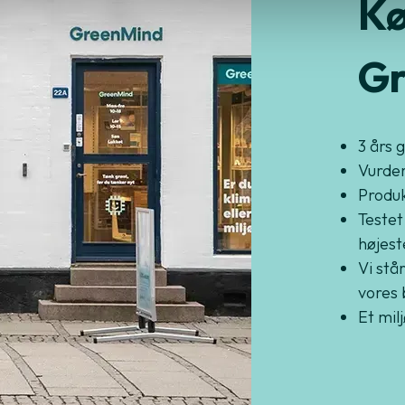
Kø
Gr
3 års 
Vurder
Produkt
Testet
højest
Vi står
vores 
Et mil