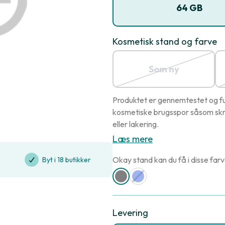
64 GB
Kosmetisk stand og farve
Som ny
Produktet er gennemtestet og ful
kosmetiske brugsspor såsom skr
eller lakering.
Læs mere
Okay stand kan du få i disse farv
Byt i 18 butikker
Levering