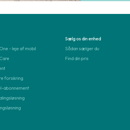
Sælg os din enhed
ne - leje af mobil
Sådan sælger du
Care
Find din pris
ent
re forsikring
el-abonnement
lingsløsning
lingsløsning