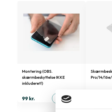
e
Montering (OBS.
Skærmbesky
skærmbeskyttelse IKKE
Pro/14/16e
inkluderet!)
149 kr.
ØJ
99 kr.
TILFØJ