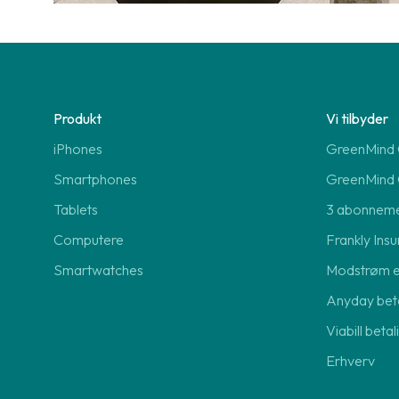
Produkt
Vi tilbyder
iPhones
GreenMind O
Smartphones
GreenMind 
Tablets
3 abonnem
Computere
Frankly Insu
Smartwatches
Modstrøm 
Anyday beta
Viabill beta
Erhverv