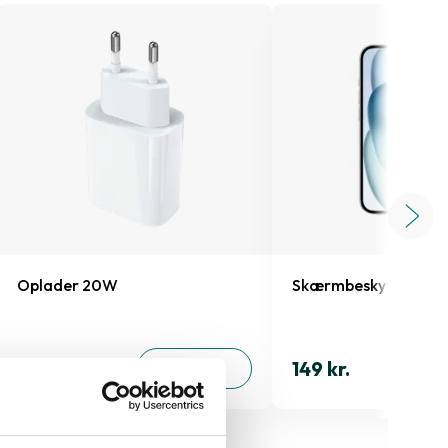
Oplader 20W
Skærmbeskyttelse iP
149 kr.
149 kr.
TILFØJ