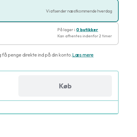
Vi afsender næstkommende hverdag
På lager i
0 butikker
Kan afhentes indenfor 2 timer
g få penge direkte ind på din konto.
Læs mere
Køb