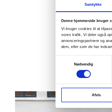
Samtykke
Derfor sk
Denne hjemmeside bruger c
Vi bruger cookies til at tilpas
vores trafik. Vi deler også 
annonceringspartnere og anal
Specifika
dem, eller som de har indsaml
Qualcomm Sna
Samtykkevalg
5G (8 nm)
Nødvendig
6.5"
166337
Afvis