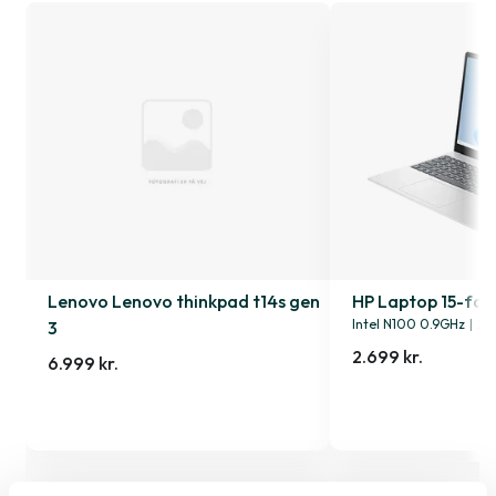
Lenovo Lenovo thinkpad t14s gen
HP Laptop 15-fd0
Intel N100 0.9GHz
|
25
3
2.699 kr.
6.999 kr.