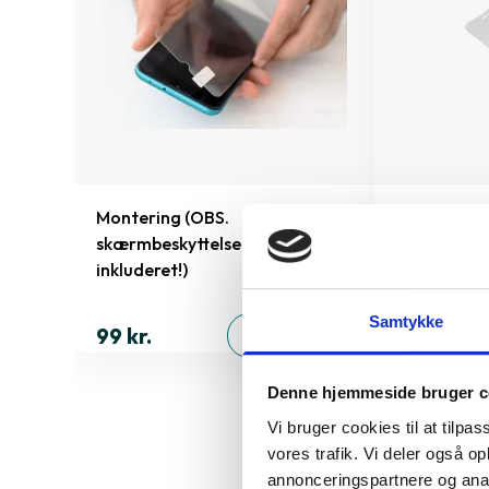
e
Montering (OBS.
Skærmbesky
skærmbeskyttelse IKKE
Pro/14/16e
inkluderet!)
149 kr.
ØJ
Samtykke
99 kr.
TILFØJ
Denne hjemmeside bruger c
Vi bruger cookies til at tilpas
vores trafik. Vi deler også 
Derfor sk
annonceringspartnere og anal