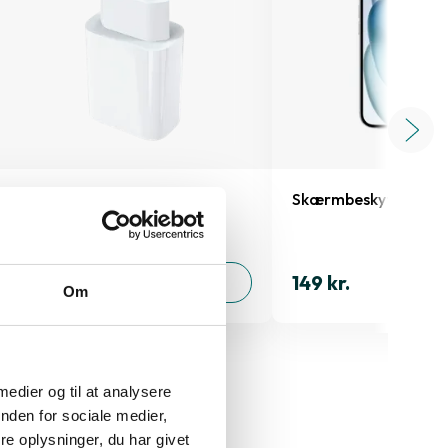
Oplader 20W
Skærmbeskyttelse iP
149 kr.
149 kr.
TILFØJ
Om
 medier og til at analysere
nden for sociale medier,
e oplysninger, du har givet