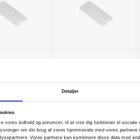
ttelse iPhone 13/13
Skærmbeskyttelse iPhone 13/13
/17e
Pro/14/16e/17e
199 kr.
TILFØJ
TILFØJ
Detaljer
ookies
se vores indhold og annoncer, til at vise dig funktioner til sociale
oplysninger om din brug af vores hjemmeside med vores partnere i
al du vælge HMD Fusion
ysepartnere. Vores partnere kan kombinere disse data med andr