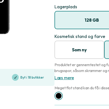
Lagerplads
128 GB
Kosmetisk stand og farve
Som ny
Produktet er gennemtestet og fu
brugsspor, såsom skrammer og r
Læs mere
Byt i 18 butikker
Meget flot stand kan du få i disse