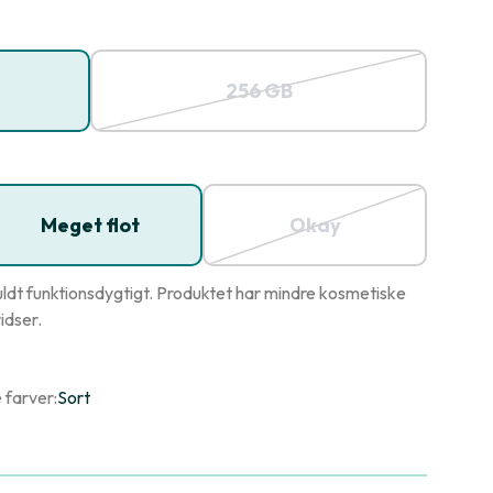
256 GB
Meget flot
Okay
ldt funktionsdygtigt. Produktet har mindre kosmetiske
idser.
 farver:
Sort