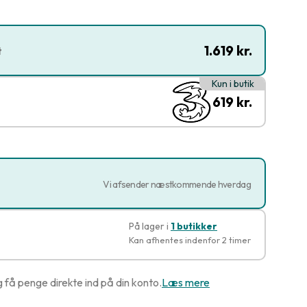
1.619 kr.
t
Kun i butik
619 kr.
Vi afsender næstkommende hverdag
På lager i
1 butikker
Kan afhentes indenfor 2 timer
g få penge direkte ind på din konto.
Læs mere