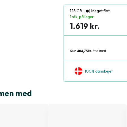
128 GB
|
|
Meget flot
1 stk, på lager
1.619 kr.
100% danskejet
mmen med