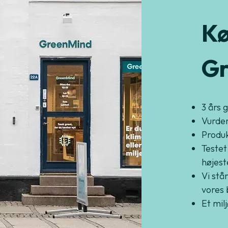
Kø
Gr
3 års 
Vurder
Produkt
Testet
højest
Vi står
vores 
Et mil