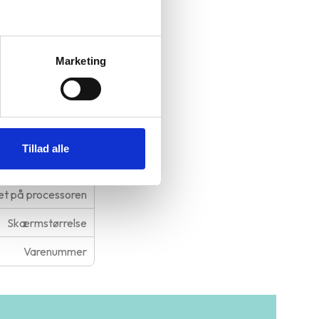
eder for
ren og byder på
Marketing
ftfuldt 5000
Tillad alle
t på processoren
Skærmstørrelse
Varenummer