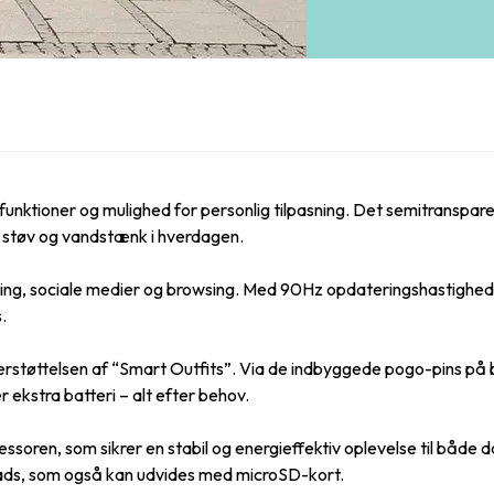
tioner og mulighed for personlig tilpasning. Det semitransparen
 støv og vandstænk i hverdagen.
ng, sociale medier og browsing. Med 90Hz opdateringshastighed fø
.
rstøttelsen af “Smart Outfits”. Via de indbyggede pogo-pins på ba
r ekstra batteri – alt efter behov.
soren, som sikrer en stabil og energieffektiv oplevelse til både d
lads, som også kan udvides med microSD-kort.