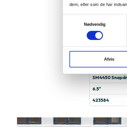
dem, eller som de har indsaml
HMD Fusion komb
Samtykkevalg
personlig tilpa
Nødvendig
et skarpt 108 M
mAh batteri, de
Læs mere om pr
Afvis
Specifika
SM4450 Snapdr
6.5"
423584