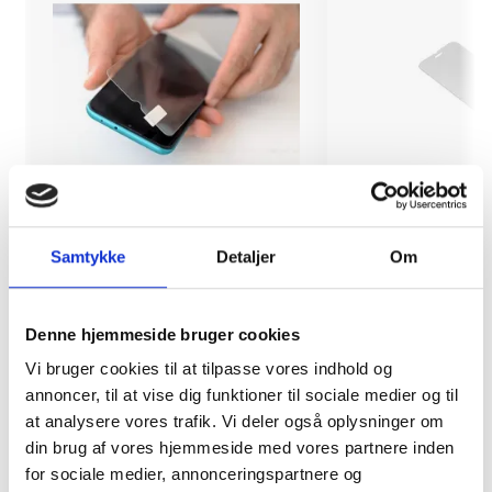
Montering (OBS.
Skærmbeskyttels
Samtykke
Detaljer
Om
skærmbeskyttelse IKKE
6/6s/7/8/SE 202
inkluderet!)
Denne hjemmeside bruger cookies
149 kr.
Vi bruger cookies til at tilpasse vores indhold og
99 kr.
TILFØJ
annoncer, til at vise dig funktioner til sociale medier og til
at analysere vores trafik. Vi deler også oplysninger om
din brug af vores hjemmeside med vores partnere inden
for sociale medier, annonceringspartnere og