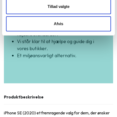
3 års garanti og hurtig levering.
Tillad valgte
Vurderet som fremragende på Trustpilot.
Produkter i høj kvalitet til skarpe priser.
Afvis
Testet og dataslettet efter branchens
højeste standarder.
Vi står klar til at hjælpe og guide dig i
vores butikker.
Et miljøansvarligt alternativ.
Produktbeskrivelse
iPhone SE (2020) et fremragende valg for dem, der ønsker