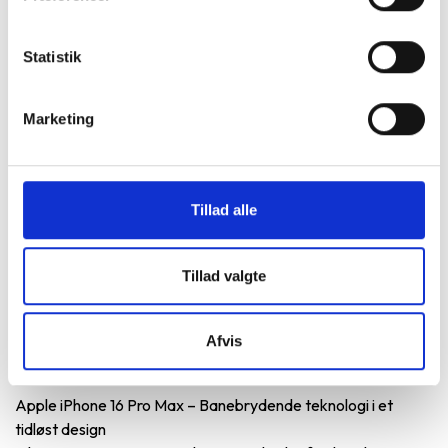
Vurderet som fremragende på Trustpilot.
Produkter i høj kvalitet til skarpe priser.
Statistik
Testet og dataslettet efter branchens
højeste standarder.
Marketing
Vi står klar til at hjælpe og guide dig i
vores butikker.
Et miljøansvarligt alternativ.
Tillad alle
Tillad valgte
Afvis
Produktbeskrivelse
Apple iPhone 16 Pro Max – Banebrydende teknologi i et
tidløst design