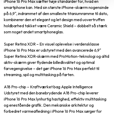
iPhone 16 Pro Max sætter høje standarder for, hvad en
smartphone kan. Med sin største iPhone-skærm nogensinde
på 6,9", indrammet af den smalleste titaniumramme til dato,
kombinerer den et elegant og let design med uovertruffen
holdbarhed takket være Ceramic Shield – dobbelt så stærk
som noget andet smartphoneglas.
Super Retina XDR – En visuel oplevelse i verdensklasse
iPhone 16 Pro Max er udstyret med den avancerede 6,9"
Super Retina XDR-skærm med ProMotion-teknologi og altid
aktiv-skærm giver flydende billedkvalitet og optimal
farvegengivelse – det gør iPhone 16 Pro Max perfekt til
streaming, spil og multitasking på farten.
A18 Pro-chip – Kraftværket bag Apple Intelligence
Udstyret med den banebrydende A18 Pro-chip leverer
iPhone 16 Pro Max lynhurtig hastighed, effektiv multitasking
og enestående grafik. Den mekaniske arkitektur og
forbedret varmeafledning i iPhone 16 Pro Max sørger for