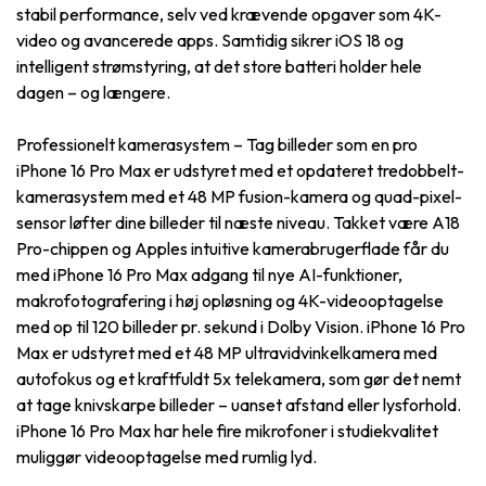
stabil performance, selv ved krævende opgaver som 4K-
video og avancerede apps. Samtidig sikrer iOS 18 og
intelligent strømstyring, at det store batteri holder hele
dagen – og længere.
Professionelt kamerasystem – Tag billeder som en pro
iPhone 16 Pro Max er udstyret med et opdateret tredobbelt-
kamerasystem med et 48 MP fusion-kamera og quad-pixel-
sensor løfter dine billeder til næste niveau. Takket være A18
Pro-chippen og Apples intuitive kamerabrugerflade får du
med iPhone 16 Pro Max adgang til nye AI-funktioner,
makrofotografering i høj opløsning og 4K-videooptagelse
med op til 120 billeder pr. sekund i Dolby Vision. iPhone 16 Pro
Max er udstyret med et 48 MP ultravidvinkelkamera med
autofokus og et kraftfuldt 5x telekamera, som gør det nemt
at tage knivskarpe billeder – uanset afstand eller lysforhold.
iPhone 16 Pro Max har hele fire mikrofoner i studiekvalitet
muliggør videooptagelse med rumlig lyd.