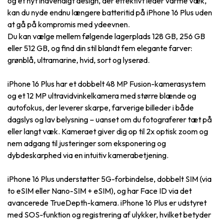
og et nyt indvendigt design, der effektivt leder varme væk,
kan du nyde endnu længere batteritid på iPhone 16 Plus uden
at gå på kompromis med ydeevnen.
Du kan vælge mellem følgende lagerplads 128 GB, 256 GB
eller 512 GB, og find din stil blandt fem elegante farver:
grønblå, ultramarine, hvid, sort og lyserød.
iPhone 16 Plus har et dobbelt 48 MP Fusion-kamerasystem
og et 12 MP ultravidvinkelkamera med større blænde og
autofokus, der leverer skarpe, farverige billeder i både
dagslys og lav belysning – uanset om du fotograferer tæt på
eller langt væk. Kameraet giver dig op til 2x optisk zoom og
nem adgang til justeringer som eksponering og
dybdeskarphed via en intuitiv kamerabetjening.
iPhone 16 Plus understøtter 5G-forbindelse, dobbelt SIM (via
to eSIM eller Nano-SIM + eSIM), og har Face ID via det
avancerede TrueDepth-kamera. iPhone 16 Plus er udstyret
med SOS-funktion og registrering af ulykker, hvilket betyder