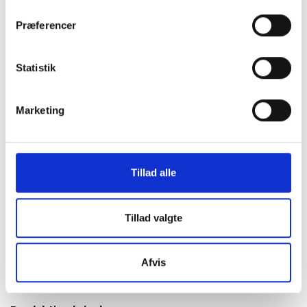
GreenMind
Præferencer
Statistik
3 års garanti og hurtig levering.
Vurderet som fremragende på Trustpilot.
Produkter i høj kvalitet til skarpe priser.
Marketing
Testet og dataslettet efter branchens
højeste standarder.
Vi står klar til at hjælpe og guide dig i
Tillad alle
vores butikker.
Et miljøansvarligt alternativ.
Tillad valgte
Afvis