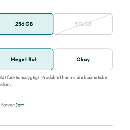
256 GB
512 GB
Meget flot
Okay
ldt funktionsdygtigt. Produktet har mindre kosmetiske
idser.
 farver:
Sort