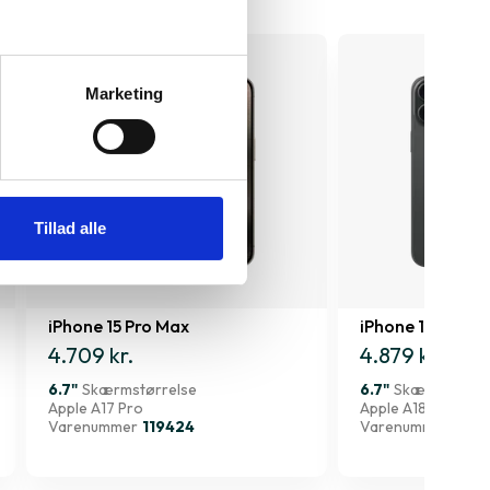
Marketing
Tillad alle
iPhone 15 Pro Max
iPhone 16 Plus
4.709 kr.
4.879 kr.
6.7"
Skærmstørrelse
6.7"
Skærmstørre
Apple A17 Pro
Apple A18
Varenummer
119424
Varenummer
1818