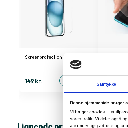
Screenprotection iPhone 15 Plus
Montering 
skærmbesky
inkluderet!)
149 kr.
ØJ
TILFØJ
Samtykke
99 kr.
Denne hjemmeside bruger c
Vi bruger cookies til at tilpas
vores trafik. Vi deler også 
Lignende produkter
annonceringspartnere og anal