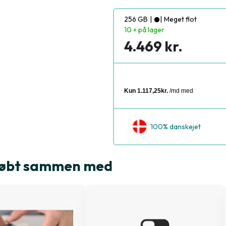
256 GB
|
|
Meget flot
10 + på lager
4.469 kr.
100% danskejet
e købt sammen med