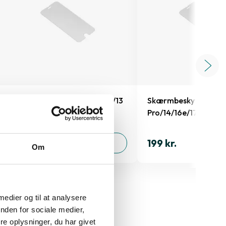
Skærmbeskyttelse iPhone 13/13
Skærmbeskyttelse iP
Pro/14/16e/17e
Pro/14/16e/17e
149 kr.
199 kr.
TILFØJ
Om
 medier og til at analysere
nden for sociale medier,
e oplysninger, du har givet