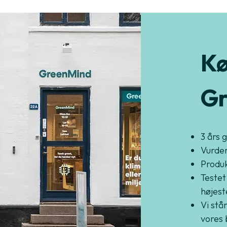
Kø
Gr
3 års 
Vurder
Produkt
Testet
højest
Vi står
vores 