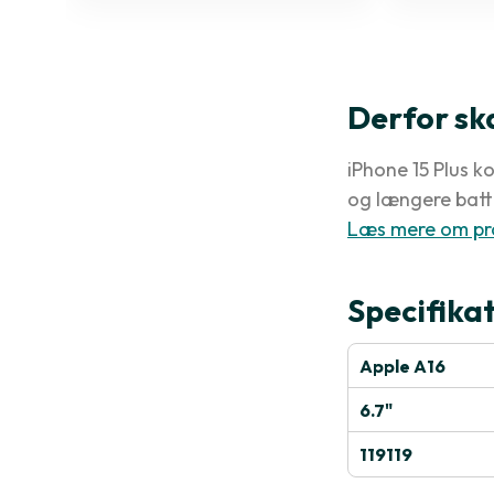
Derfor sk
iPhone 15 Plus k
og længere batte
Læs mere om pr
Specifika
Apple A16
6.7"
119119