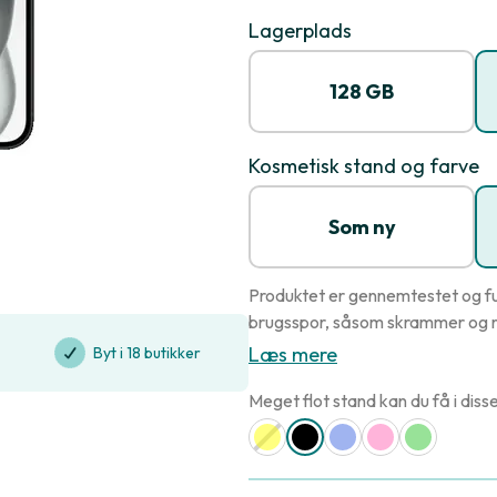
Lagerplads
128 GB
Kosmetisk stand og farve
Som ny
Produktet er gennemtestet og fu
brugsspor, såsom skrammer og r
Læs mere
Byt i 18 butikker
Meget flot stand kan du få i disse