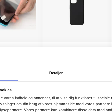
(OBS.
Cover iPhone 15 Plus
ttelse IKKE
199 kr.
TILFØJ
Detaljer
TILFØJ
ookies
se vores indhold og annoncer, til at vise dig funktioner til sociale
oplysninger om din brug af vores hjemmeside med vores partnere i
ysepartnere. Vores partnere kan kombinere disse data med andr