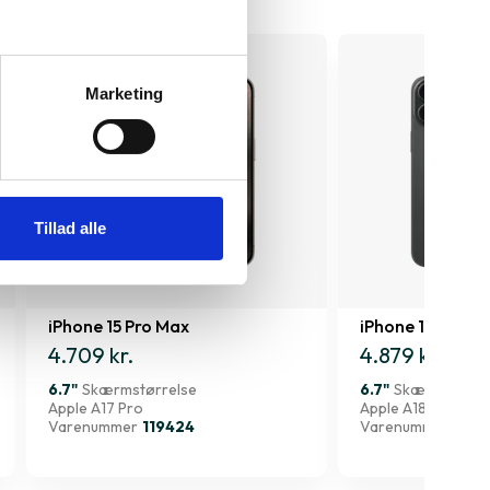
Marketing
Tillad alle
iPhone 15 Pro Max
iPhone 16 Plus
4.709 kr.
4.879 kr.
6.7"
Skærmstørrelse
6.7"
Skærmstørre
Apple A17 Pro
Apple A18
Varenummer
119424
Varenummer
1818