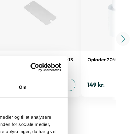
Skærmbeskyttelse iPhone 13/13
Oplader 20W
Pro/14/16e/17e
149 kr.
199 kr.
TILFØJ
Om
 medier og til at analysere
nden for sociale medier,
e oplysninger, du har givet