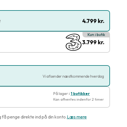
4.799 kr.
t
Kun i butik
3.799 kr.
Vi afsender næstkommende hverdag
På lager i
1 butikker
Kan afhentes indenfor 2 timer
g få penge direkte ind på din konto.
Læs mere