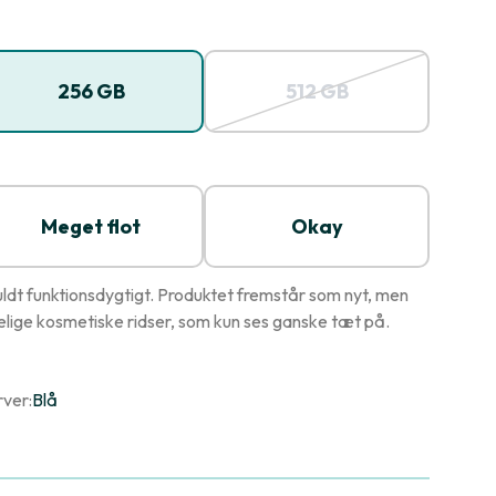
256 GB
512 GB
Meget flot
Okay
ldt funktionsdygtigt. Produktet fremstår som nyt, men
ige kosmetiske ridser, som kun ses ganske tæt på.
rver:
Blå