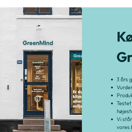
Kø
Gr
3 års 
Vurder
Produkt
Testet
højest
Vi står
vores 