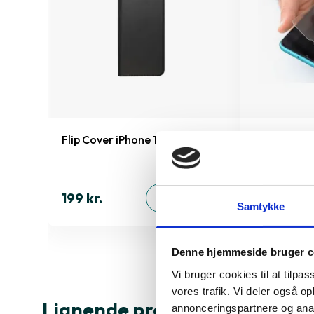
15 Pro
Flip Cover iPhone 15 Plus
Montering 
skærmbesky
inkluderet!)
199 kr.
ØJ
TILFØJ
Samtykke
99 kr.
Denne hjemmeside bruger c
Vi bruger cookies til at tilpas
vores trafik. Vi deler også 
Lignende produkter
annonceringspartnere og anal