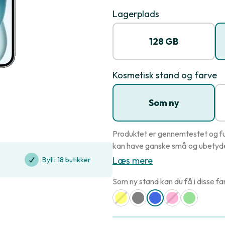
Lagerplads
128 GB
Kosmetisk stand og farve
Som ny
Produktet er gennemtestet og fu
kan have ganske små og ubetydel
Læs mere
Byt i 18 butikker
Som ny stand kan du få i disse fa