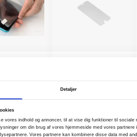
(OBS.
Skærmbeskyttelse iPhone 13/13
ttelse IKKE
Pro/14/16e/17e
149 kr.
TILFØJ
Detaljer
TILFØJ
ookies
se vores indhold og annoncer, til at vise dig funktioner til sociale
oplysninger om din brug af vores hjemmeside med vores partnere i
ysepartnere. Vores partnere kan kombinere disse data med andr