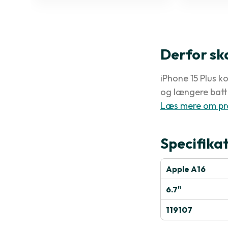
Derfor sk
iPhone 15 Plus k
og længere batte
Læs mere om pr
Specifika
Apple A16
6.7"
119107