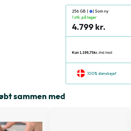
256 GB
|
|
Som ny
1 stk, på lager
4.799 kr.
100% danskejet
e købt sammen med