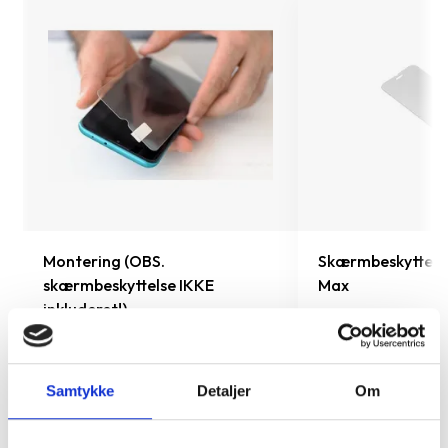
Pro
Montering (OBS.
Skærmbeskyttelse
skærmbeskyttelse IKKE
Max
inkluderet!)
199 kr.
99 kr.
TILFØJ
Samtykke
Detaljer
Om