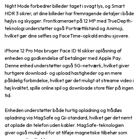
Night Mode forbedrer billeder taget i svagt lys, og Smart
HDR 3 sikrer, at dine billeder har fremragende detaljer i både
højlys og skygger. Frontkameraet på 12 MP med TrueDepth-
teknologi understøtter også Portrættilstand og Animoji,
hvilket gør dine selfies og FaceTime-opkald endnu sjovere.
iPhone 12 Pro Max bruger Face ID til sikker oplåsning af
enheden og godkendelse af betalinger med Apple Pay.
Denne enhed understøtter også 5G-netværk, hvilket giver
hurtigere download- og upload hastigheder og en mere
pålidelig forbindelse, hvilket gør det muligt at streame video i
høj kvalitet, spille online spil og downloade store filer på ingen
tid.
Enheden understøtter både hurtig opladning og trådløs
opladning via MagSafe og Qi-standard, hvilket gør det nemt
at oplade din telefon uden kabler. MagSafe-teknologien
giver også mulighed for at tilføje magnetiske tilbehør som