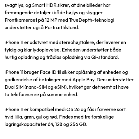
svagt lys, og Smart HDR sikrer, at dine billeder har
fremragende detaljer i både højlys og skygger.
Frontkameraet på 12 MP med TrueDepth-teknologi
understøtter også Portrættilstand.
iPhone 11 er udstyret med stereohøjttalere, der leverer en
fyldig og klar lydoplevelse. Enheden understøtter både
hurtig opladning og trådløs opladning via Qi-standard.
iPhone 11 bruger Face ID til sikker oplåsning af enheden og
godkendelse af betalinger med Apple Pay. Den understøtter
Dual SIM (nano-SIM og eSIM), hvilket gør det nemt at have
to telefonnumre på samme enhed.
iPhone 11 er kompatibel med iOS 26 og fås i farverne sort,
hvid, lilla, grøn, gul og rød. Findes med tre forskellige
lagringskapaciteter 64, 128 og 256 GB.