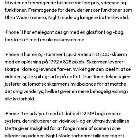
tilbyder en fremragende balance mellem pris, ydeevne og
funktioner. Fremragende for dem, der ønsker funktioner som
Ultra Wide-kamera, Night mode og længere batterilevetid.
iPhone 11 har et elegant design med en glasfront og -bag,
forstærket med en aluminiumsramme.
iPhone 11 har en 6,1-tommer Liquid Retina HD LCD-skærm
med en opløsning på 1792 x 828 pixels. Skærmen leverer
skarpe, klare og levende farver, hvilket gør den ideel til at se
videoer, spille spil og surfe på nettet. True Tone-teknologien
justerer automatisk skærmens hvidbalance for at matche
det omgivende lys, hvilket giver en mere behagelig visning i
alle lysforhold.
iPhone 11 er udstyret med et dobbelt 12 MP bagkamera-
system, der inkluderer en vidvinkel- og en ultravidvinkellinse.
Dette giver mulighed for at fange mere af scenen i dine
billeder og videoer. Night Mode forbedrer billeder taget i