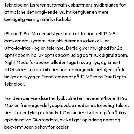
teknologien justerer automatisk skærmens hvidbalance for
at matche det omgivende lys, hvilket giver en mere
behagelig visning i alle lysforhold.
iPhone 11 Pro Max er udstyret med et tredobbelt 12 MP
bagkamera-system, der inkluderer en vidvinkel-, en
ultravidvinkel- og en telelinse. Dette giver mulighed for 2x
optisk zoom ind, 2x optisk zoom ud og op til 10x digital zoom.
Night Mode forbedrer billeder taget i svagt lys, og Smart
HDR sikrer, at dine billeder har fremragende detaljer i både
højlys og skygger. Frontkameraet på 12 MP med TrueDepth-
teknologi.
For dem der værdsætter lydkvaliteten, leverer iPhone 11 Pro
Max en fremragende lydoplevelse med sine stereohøjttalere,
der skaber fyldig og klar lyd. Den understøtter også trådløs
opladning via Qi-standard, hvilket gør opladning nemt og
bekvemt uden behov for kabler.