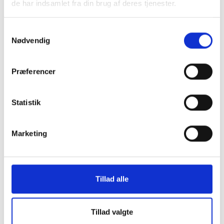
de har indsamlet fra din brug af deres tjenester.
Samtykkevalg
Montering (OBS.
Skærmbeskyttelse
Nødvendig
skærmbeskyttelse IKKE
Pro/14/16e/17e
inkluderet!)
Præferencer
149 kr.
99 kr.
TILFØJ
Statistik
Marketing
Tillad alle
Tillad valgte