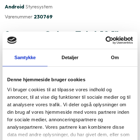
Android
Styresystem
Varenummer
230769
Samsung Galaxy Tab A 10.1"
(SM-T510/T515) er ofte købt
Samtykke
Detaljer
Om
sammen med
Denne hjemmeside bruger cookies
Vi bruger cookies til at tilpasse vores indhold og
annoncer, til at vise dig funktioner til sociale medier og til
at analysere vores trafik. Vi deler også oplysninger om
din brug af vores hjemmeside med vores partnere inden
for sociale medier, annonceringspartnere og
analysepartnere. Vores partnere kan kombinere disse
data med andre oplysninger, du har givet dem, eller som