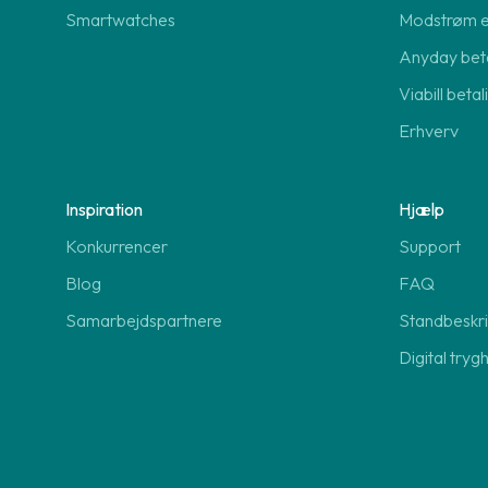
Smartwatches
Modstrøm 
Anyday beta
Viabill beta
Erhverv
Inspiration
Hjælp
Konkurrencer
Support
Blog
FAQ
Samarbejdspartnere
Standbeskri
Digital tryg