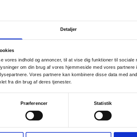
199 kr.
TILFØJ
TILFØJ
Detaljer
al du vælge Nokia T21 10.4"
ookies
se vores indhold og annoncer, til at vise dig funktioner til sociale
oplysninger om din brug af vores hjemmeside med vores partnere i
ysepartnere. Vores partnere kan kombinere disse data med andr
tioner
et fra din brug af deres tjenester.
Præferencer
Statistik
Navne