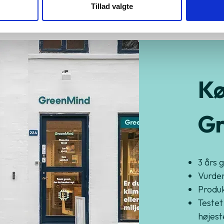
Tillad valgte
Kø
Gr
3 års 
Vurder
Produkt
Testet
højest