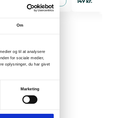
149 kr.
149 kr.
TILFØJ
Om
 medier og til at analysere
nden for sociale medier,
e oplysninger, du har givet
Generation
Marketing
Skærmstørrelse
t på processoren
Styresystem