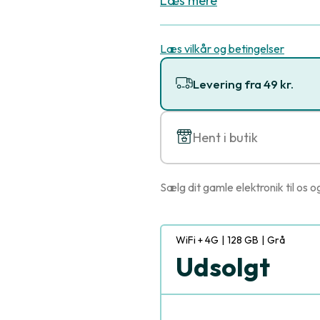
Læs mere
Læs vilkår og betingelser
Levering fra 49 kr.
Hent i butik
Sælg dit gamle elektronik til os o
WiFi + 4G
|
128 GB
|
Grå
Udsolgt