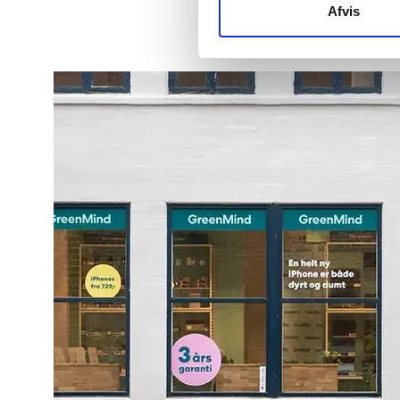
Afvis
212448