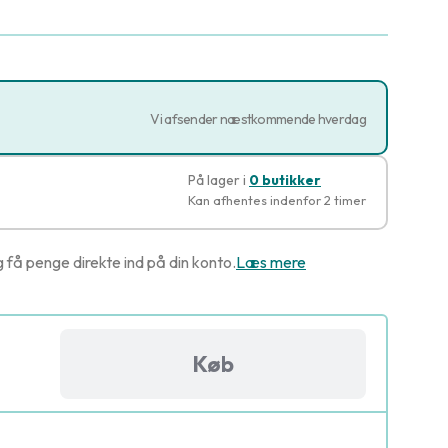
Vi afsender næstkommende hverdag
På lager i
0 butikker
Kan afhentes indenfor 2 timer
g få penge direkte ind på din konto.
Læs mere
Køb