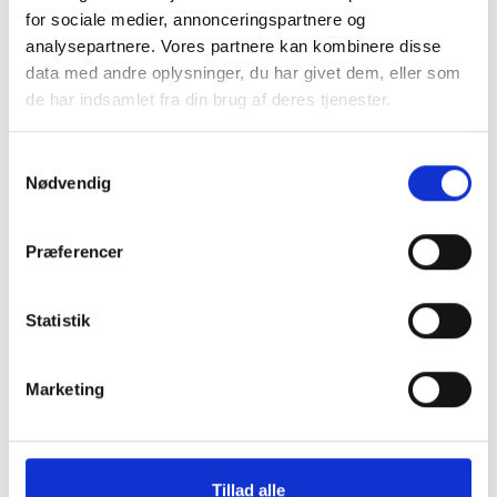
for sociale medier, annonceringspartnere og
analysepartnere. Vores partnere kan kombinere disse
data med andre oplysninger, du har givet dem, eller som
de har indsamlet fra din brug af deres tjenester.
Samtykkevalg
Nødvendig
Præferencer
Montering (OBS.
Skærmbeskyttelse
skærmbeskyttelse IKKE
Pro/14/16e/17e
inkluderet!)
Statistik
149 kr.
99 kr.
TILFØJ
Marketing
Tillad alle