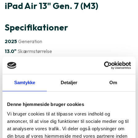
iPad Air 13" Gen. 7 (M3)
Specifikationer
2025
Generation
13.0"
Skærmstørrelse
Apple M3
iPadOS
Styresystem
Varenummer
232028
Samtykke
Detaljer
Om
Apple iPad Air 13" Gen. 7 (M3)
Denne hjemmeside bruger cookies
er ofte købt sammen med
Vi bruger cookies til at tilpasse vores indhold og
annoncer, til at vise dig funktioner til sociale medier og til
at analysere vores trafik. Vi deler også oplysninger om
din brug af vores hjemmeside med vores partnere inden