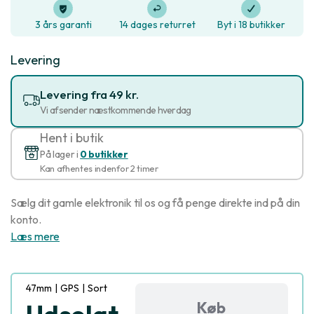
3 års garanti
14 dages returret
Byt i 18 butikker
Levering
Levering fra 49 kr.
Vi afsender næstkommende hverdag
Hent i butik
På lager i
0 butikker
Kan afhentes indenfor 2 timer
Sælg dit gamle elektronik til os og få penge direkte ind på din
konto.
Læs mere
47mm
|
GPS
|
Sort
Køb