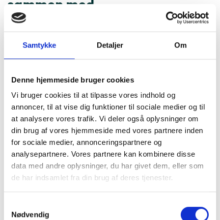
sammen med
Samtykke
Detaljer
Om
Denne hjemmeside bruger cookies
Vi bruger cookies til at tilpasse vores indhold og
annoncer, til at vise dig funktioner til sociale medier og til
at analysere vores trafik. Vi deler også oplysninger om
din brug af vores hjemmeside med vores partnere inden
for sociale medier, annonceringspartnere og
analysepartnere. Vores partnere kan kombinere disse
Montering (OBS.
Skærmbeskyttelse
data med andre oplysninger, du har givet dem, eller som
skærmbeskyttelse IKKE
Pro/14/16e/17e
de har indsamlet fra din brug af deres tjenester.
inkluderet!)
149 kr.
Samtykkevalg
99 kr.
TILFØJ
Nødvendig