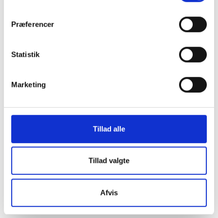
os i en af vores
Præferencer
mange
Statistik
butikker i hele
Marketing
Danmark
Tillad alle
Find din lokale forretning
her
Tillad valgte
Afvis