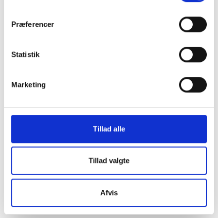
os i en af vores
Præferencer
mange
Statistik
butikker i hele
Marketing
Danmark
Tillad alle
Find din lokale forretning
her
Tillad valgte
Afvis