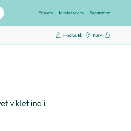
Erhverv
Kundeservice
Reparation
Find butik
Kurv
t viklet ind i