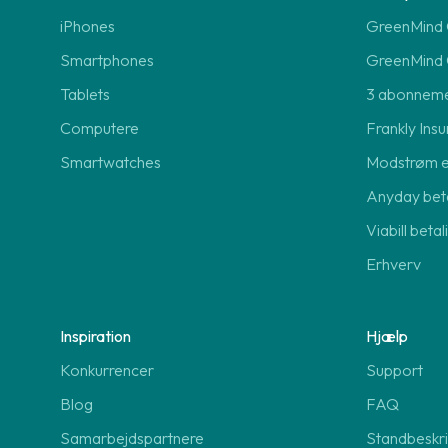
iPhones
GreenMind O
Smartphones
GreenMind 
Tablets
3 abonnem
Computere
Frankly Insu
Smartwatches
Modstrøm 
Anyday beta
Viabill beta
Erhverv
Inspiration
Hjælp
Konkurrencer
Support
Blog
FAQ
Samarbejdspartnere
Standbeskri