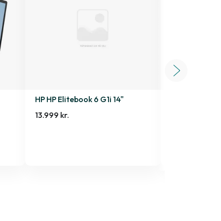
HP HP Elitebook 6 G1i 14"
Motorola Sig
512 GB
|
|
Som n
13.999 kr.
4.899 kr.