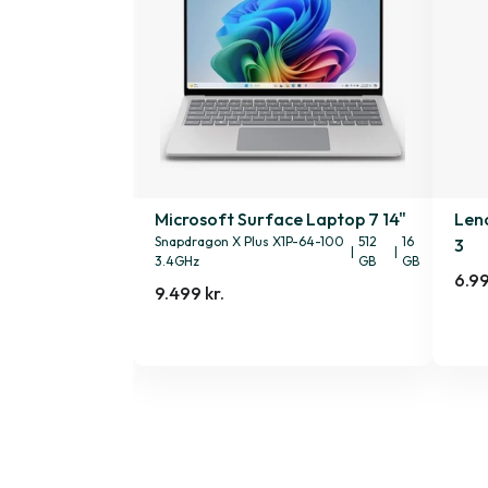
15v 15" Gen. 2
Microsoft Surface Laptop 7 14"
Len
|
32 GB
Snapdragon X Plus X1P-64-100
512
16
3
|
|
3.4GHz
GB
GB
6.99
9.499 kr.