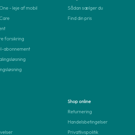
ne - leje af mobil
Sådan sælger du
Care
Find din pris
ent
re forsikring
el-abonnement
lingsløsning
lingsløsning
Shop online
Returnering
Handelsbetingelser
velser
Privatlivspolitik