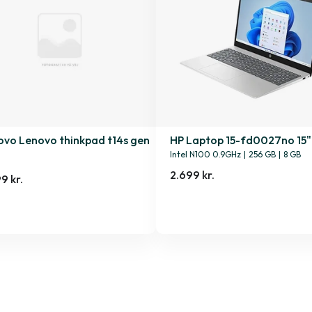
ovo Lenovo thinkpad t14s gen
HP Laptop 15-fd0027no 15"
Intel N100 0.9GHz
|
256 GB
|
8 GB
2.699 kr.
9 kr.