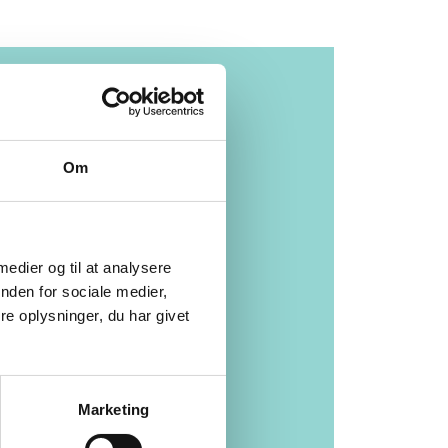
Kom og
besøg os i
Om
en af
vores
 medier og til at analysere
nden for sociale medier,
e oplysninger, du har givet
mange
butikker i
Marketing