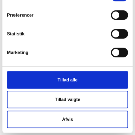
os i en af vores
Præferencer
mange
Statistik
butikker i hele
Marketing
Danmark
Tillad alle
Find din lokale forretning
her
Tillad valgte
Afvis