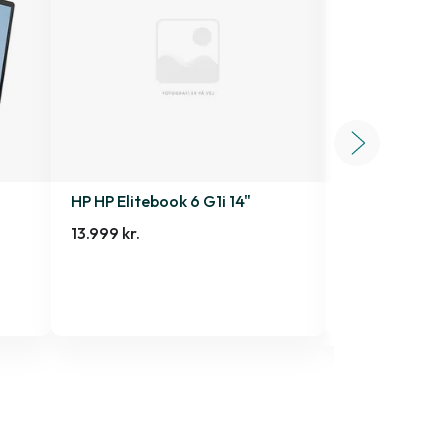
HP HP Elitebook 6 G1i 14"
Motorola Sig
512 GB
|
|
Som n
13.999 kr.
4.899 kr.