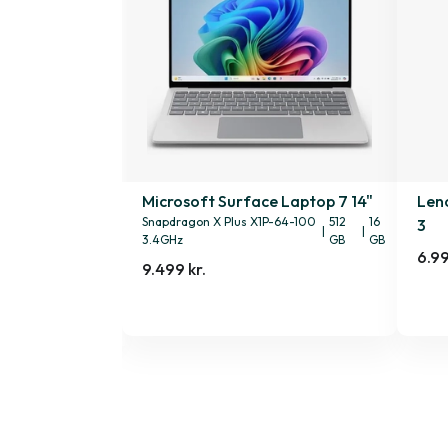
15v 15" Gen. 2
Microsoft Surface Laptop 7 14"
Len
|
32 GB
Snapdragon X Plus X1P-64-100
512
16
3
|
|
3.4GHz
GB
GB
6.99
9.499 kr.