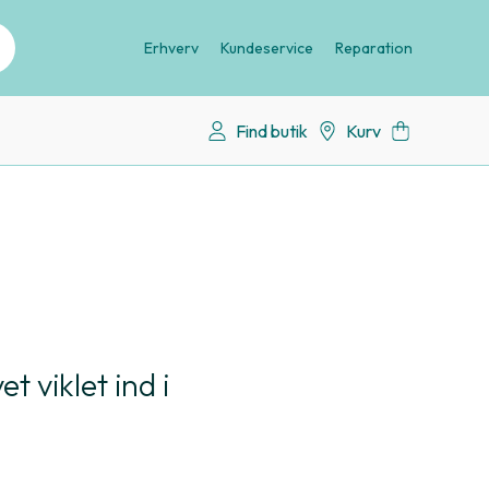
Erhverv
Kundeservice
Reparation
Find butik
Kurv
t viklet ind i