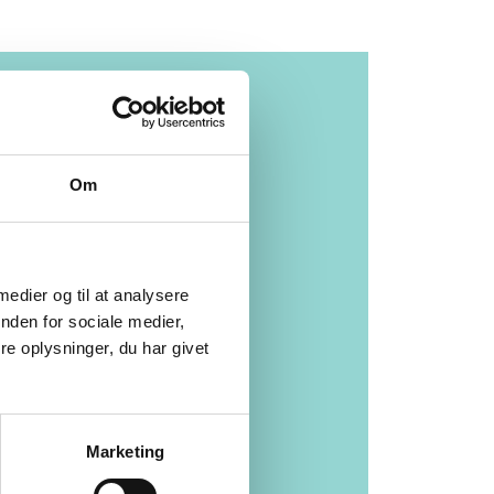
Kom og
besøg os i
Om
en af
vores
 medier og til at analysere
nden for sociale medier,
e oplysninger, du har givet
mange
butikker i
Marketing