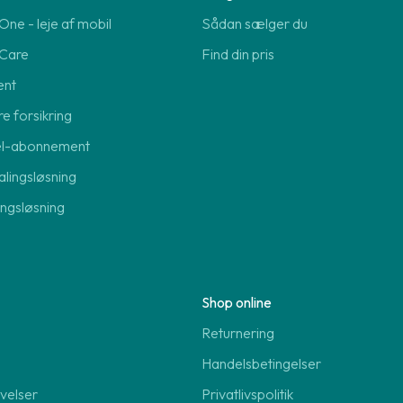
ne - leje af mobil
Sådan sælger du
Care
Find din pris
ent
re forsikring
el-abonnement
lingsløsning
lingsløsning
Shop online
Returnering
Handelsbetingelser
velser
Privatlivspolitik