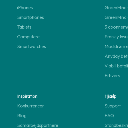
iPhones
GreenMind O
Smartphones
GreenMind 
Tablets
3 abonnem
Computere
Frankly Insu
Smartwatches
Modstrøm 
Anyday beta
Viabill beta
Erhverv
Inspiration
Hjælp
Konkurrencer
Support
Blog
FAQ
Samarbejdspartnere
Standbeskri