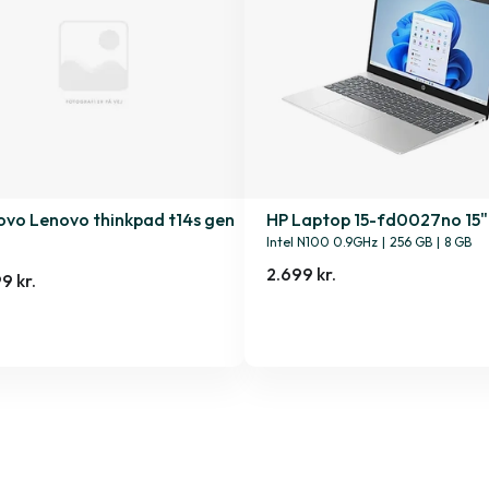
ovo Lenovo thinkpad t14s gen
HP Laptop 15-fd0027no 15"
Intel N100 0.9GHz
|
256 GB
|
8 GB
2.699 kr.
9 kr.