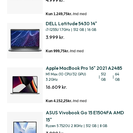
4.999 kr.
DELL Latitude 5430 14"
i7-1255U 1.7GHz
|
512 GB
|
16 GB
3.999 kr.
Apple MacBook Pro 16" 2021 A2485
M1 Max (10 CPU/32 GPU)
512
64
|
|
3.2GHz
GB
GB
16.609 kr.
ASUS Vivobook Go 15 E1504FA AMD
15"
Ryzen 5 7520U 2.8GHz
|
512 GB
|
8 GB