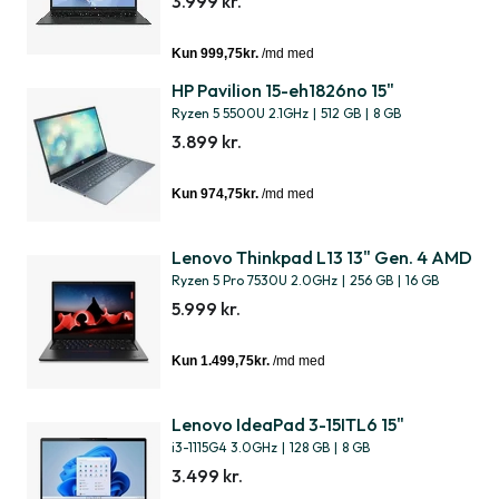
3.999 kr.
HP Pavilion 15-eh1826no 15"
Ryzen 5 5500U 2.1GHz
|
512 GB
|
8 GB
3.899 kr.
Lenovo Thinkpad L13 13" Gen. 4 AMD
Ryzen 5 Pro 7530U 2.0GHz
|
256 GB
|
16 GB
5.999 kr.
Lenovo IdeaPad 3-15ITL6 15"
i3-1115G4 3.0GHz
|
128 GB
|
8 GB
3.499 kr.