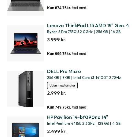
Lenovo ThinkPad L15 AMD 15" Gen. 4
Ryzen 5 Pro 7530U 2.0GHz
|
256 GB
|
16 GB
3.999 kr.
DELL Pro Micro
256 GB
|
8 GB
|
Intel Core i3-14100T 2.7GHz
2.999 kr.
HP Pavilion 14-bf090no 14"
Intel Pentium 4415U 2.3GHz
|
128 GB
|
4 GB
2.499 kr.