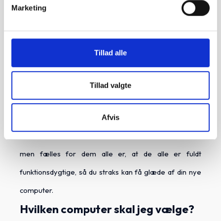
Hos GreenMind kan du finde computere fra de kendte
Marketing
mærker som Apple, Lenovo, Asus, Acer og DELL.
Uanset om du leder efter en computer med Apples
Tillad alle
styresystem, MacOS, eller Windows, så har vi et bredt
udvalg der passer til både arbejde, studie og fritid.
Tillad valgte
Prisen på en brugt computer afhænger af standen, du
vælger. Vi har tre stande; Som ny, Meget flot og Okay.
Afvis
Prisen afspejler, hvilken stand den brugte computer er i,
men fælles for dem alle er, at de alle er fuldt
funktionsdygtige, så du straks kan få glæde af din nye
computer.
Hvilken computer skal jeg vælge?