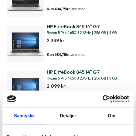
HP EliteBook 845 14" G7
Ryzen 5 Pro 4650U 2.1GHz
|
256 GB
|
8 GB
2.339 kr.
HP EliteBook 845 14" G7
Ryzen 5 Pro 4650U 2.1GHz
|
256 GB
|
8 GB
2.099 kr.
Samtykke
Detaljer
Om
HP EliteBook 845 14" G8
Ryzen 5 Pro 5650U 2.3GHz
|
256 GB
|
8 GB
2.589 kr.