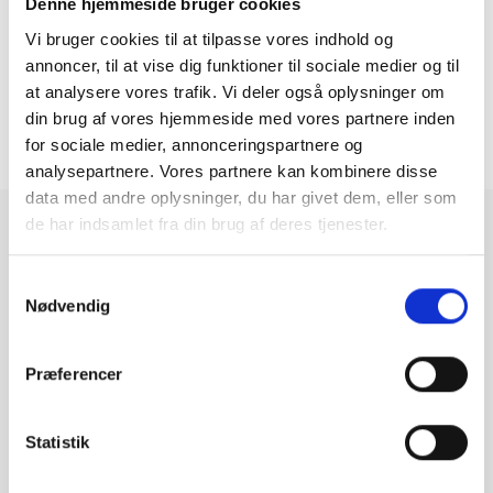
Denne hjemmeside bruger cookies
Vi bruger cookies til at tilpasse vores indhold og
annoncer, til at vise dig funktioner til sociale medier og til
at analysere vores trafik. Vi deler også oplysninger om
din brug af vores hjemmeside med vores partnere inden
14
1
...
12
13
313-332 af 332
for sociale medier, annonceringspartnere og
analysepartnere. Vores partnere kan kombinere disse
data med andre oplysninger, du har givet dem, eller som
de har indsamlet fra din brug af deres tjenester.
Brugte computere fra
Samtykkevalg
Nødvendig
GreenMind
Præferencer
Hos GreenMind har vi et stort udvalg af brugte
computere til skarpe priser. Vi har et stort udvalg af
Statistik
både laptops og stationære computere til alle behov.