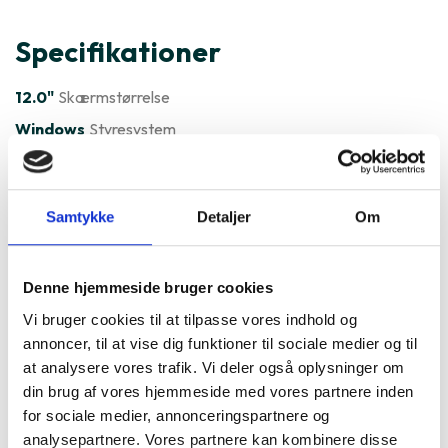
Specifikationer
12.0"
Skærmstørrelse
Windows
Styresystem
Varenummer
307037
Lenovo ThinkPad X280 12" er
Samtykke
Detaljer
Om
ofte købt sammen med
Denne hjemmeside bruger cookies
Vi bruger cookies til at tilpasse vores indhold og
annoncer, til at vise dig funktioner til sociale medier og til
at analysere vores trafik. Vi deler også oplysninger om
din brug af vores hjemmeside med vores partnere inden
for sociale medier, annonceringspartnere og
analysepartnere. Vores partnere kan kombinere disse