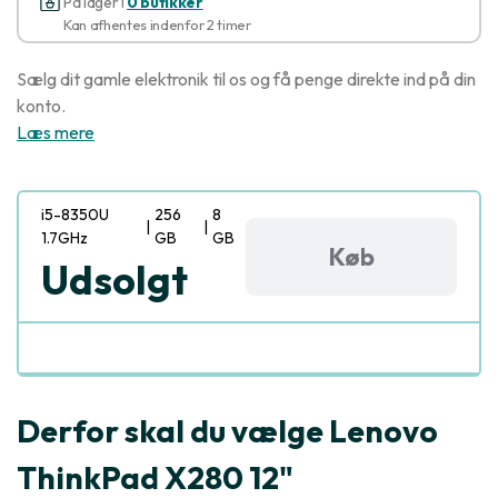
På lager i
0 butikker
Kan afhentes indenfor 2 timer
Sælg dit gamle elektronik til os og få penge direkte ind på din
konto.
Læs mere
i5-8350U
256
8
|
|
1.7GHz
GB
GB
Køb
Udsolgt
Derfor skal du vælge Lenovo
ThinkPad X280 12"