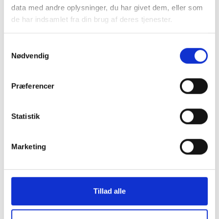
data med andre oplysninger, du har givet dem, eller som
de har indsamlet fra din brug af deres tjenester.
Samtykkevalg
Nødvendig
Montering (OBS.
Skærmbeskyttelse
skærmbeskyttelse IKKE
Pro/14/16e/17e
Præferencer
inkluderet!)
149 kr.
99 kr.
Statistik
TILFØJ
Marketing
Tillad alle