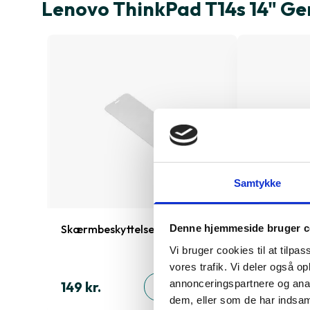
Lenovo ThinkPad T14s 14" Ge
Samtykke
e
Skærmbeskyttelse iPhone 13 Mini
Cover iPhon
Denne hjemmeside bruger c
Vi bruger cookies til at tilpas
vores trafik. Vi deler også 
annonceringspartnere og anal
149 kr.
199 kr.
TILFØJ
ØJ
dem, eller som de har indsaml