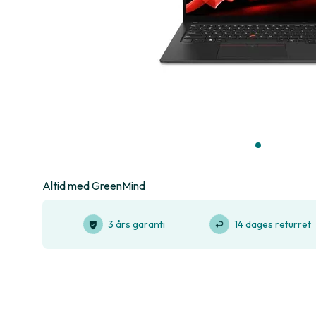
Altid med GreenMind
3 års garanti
14 dages returret