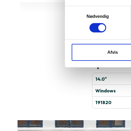
Samtykkevalg
Nødvendig
Derfor sk
Afvis
Specifika
14.0"
Windows
191820