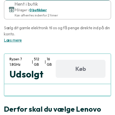
Hent i butik
På lager i
0 butikker
Kan afhentes indenfor 2 timer
Sælg dit gamle elektronik til os og få penge direkte ind på din
konto.
Læs mere
Ryzen 7
512
16
|
|
1.8GHz
GB
GB
Køb
Udsolgt
Derfor skal du vælge Lenovo