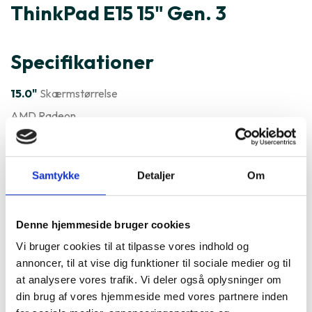
ThinkPad E15 15" Gen. 3
Specifikationer
15.0"
Skærmstørrelse
AMD Radeon
Windows
Styresystem
Varenummer
155510
Samtykke
Detaljer
Om
Lenovo ThinkPad E15 15" Gen. 3
er ofte købt sammen med
Denne hjemmeside bruger cookies
Vi bruger cookies til at tilpasse vores indhold og
annoncer, til at vise dig funktioner til sociale medier og til
at analysere vores trafik. Vi deler også oplysninger om
din brug af vores hjemmeside med vores partnere inden