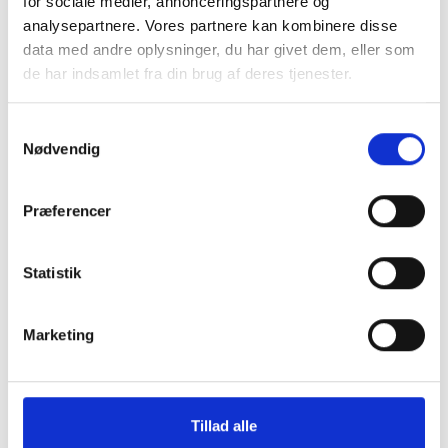
for sociale medier, annonceringspartnere og
analysepartnere. Vores partnere kan kombinere disse
data med andre oplysninger, du har givet dem, eller som
de har indsamlet fra din brug af deres tjenester.
Samtykkevalg
Nødvendig
Montering (OBS.
Skærmbeskyttelse
Præferencer
skærmbeskyttelse IKKE
Max/14 Plus
inkluderet!)
Statistik
149 kr.
99 kr.
TILFØJ
Marketing
Tillad alle