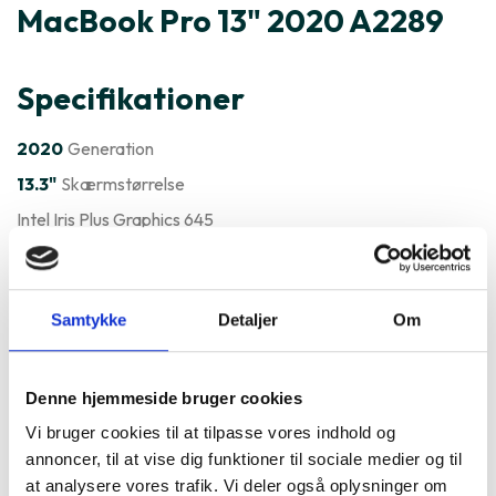
MacBook Pro 13" 2020 A2289
Specifikationer
2020
Generation
13.3"
Skærmstørrelse
Intel Iris Plus Graphics 645
MacOS
Styresystem
Varenummer
132707
Samtykke
Detaljer
Om
Apple MacBook Pro 13" 2020
A2289 er ofte købt sammen
Denne hjemmeside bruger cookies
Vi bruger cookies til at tilpasse vores indhold og
med
annoncer, til at vise dig funktioner til sociale medier og til
at analysere vores trafik. Vi deler også oplysninger om