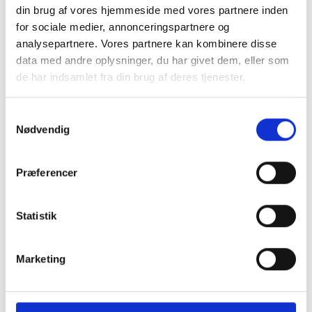
din brug af vores hjemmeside med vores partnere inden
for sociale medier, annonceringspartnere og
analysepartnere. Vores partnere kan kombinere disse
data med andre oplysninger, du har givet dem, eller som
de har indsamlet fra din brug af deres tjenester.
Samtykkevalg
Nødvendig
Præferencer
Laptop Sleeve 13"-14"
Montering (OBS.
skærmbeskyttels
Statistik
inkluderet!)
199 kr.
TILFØJ
Marketing
99 kr.