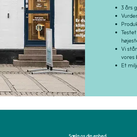
3 års 
Vurder
Produkt
Testet
højest
Vi står
vores 
Et mil
Sælg os din enhed