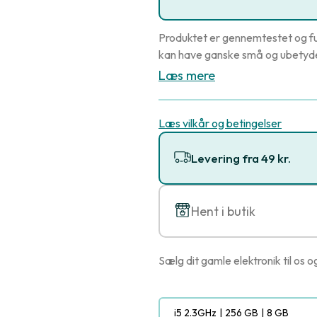
Produktet er gennemtestet og fu
kan have ganske små og ubetydel
Læs mere
Læs vilkår og betingelser
Levering fra 49 kr.
Hent i butik
Sælg dit gamle elektronik til os o
i5 2.3GHz
|
256 GB
|
8 GB