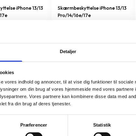
ttelse iPhone 13/13
Skærmbeskyttelse iPhone 13/13
/17e
Pro/14/16e/17e
199 kr.
TILFØJ
TILFØJ
Detaljer
ookies
al du vælge Apple MacBook Pro 13
se vores indhold og annoncer, til at vise dig funktioner til sociale
oplysninger om din brug af vores hjemmeside med vores partnere i
ysepartnere. Vores partnere kan kombinere disse data med andr
et fra din brug af deres tjenester.
tioner
Præferencer
Statistik