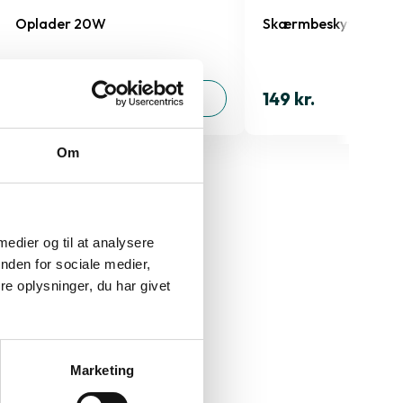
Oplader 20W
Skærmbeskyttelse iP
149 kr.
149 kr.
TILFØJ
Om
" 2018
 medier og til at analysere
nden for sociale medier,
e oplysninger, du har givet
Marketing