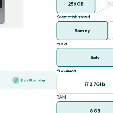
256 GB
51
Kosmetisk stand
Som ny
Farve
Sølv
Processor
Byt i 18 butikker
i7 2.7GHz
RAM
8 GB