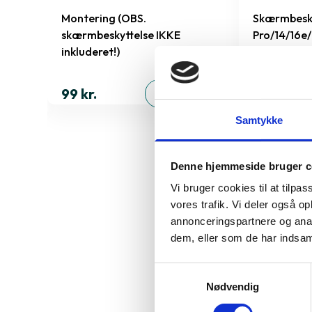
e
Montering (OBS.
Skærmbesky
skærmbeskyttelse IKKE
Pro/14/16e
inkluderet!)
149 kr.
ØJ
99 kr.
TILFØJ
Samtykke
Denne hjemmeside bruger c
Derfor sk
Vi bruger cookies til at tilpas
vores trafik. Vi deler også 
A1989
annonceringspartnere og anal
dem, eller som de har indsaml
Samtykkevalg
Specifika
Nødvendig