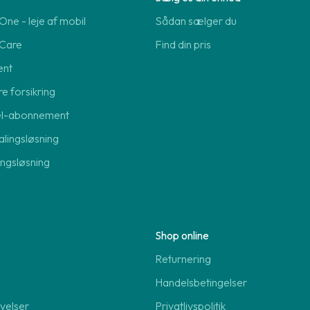
ne - leje af mobil
Sådan sælger du
Care
Find din pris
ent
re forsikring
el-abonnement
lingsløsning
lingsløsning
Shop online
Returnering
Handelsbetingelser
velser
Privatlivspolitik