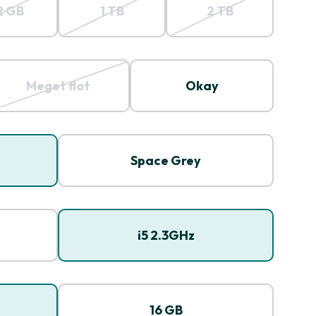
2 GB
1 TB
2 TB
Meget flot
Okay
Space Grey
i5 2.3GHz
16 GB