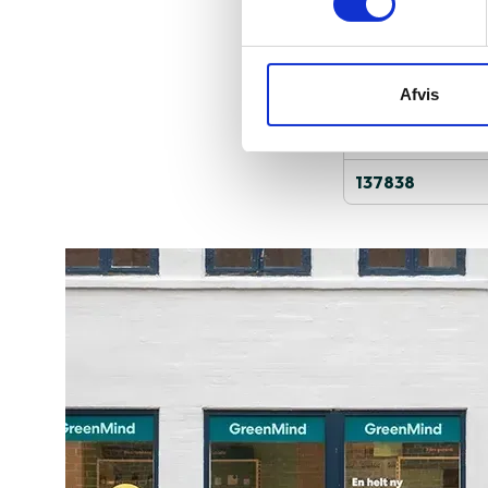
2018
13.3"
Intel Iris Plus 
Afvis
MacOS
137838