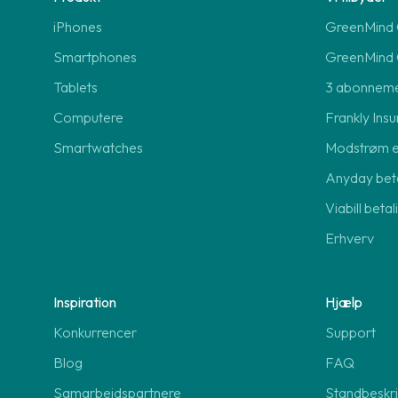
iPhones
GreenMind O
Smartphones
GreenMind 
Tablets
3 abonnem
Computere
Frankly Insu
Smartwatches
Modstrøm 
Anyday beta
Viabill beta
Erhverv
Inspiration
Hjælp
Konkurrencer
Support
Blog
FAQ
Samarbejdspartnere
Standbeskri