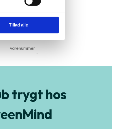
Generation
Skærmstørrelse
GPU processoren
Tillad alle
Styresystem
Varenummer
b trygt hos
eenMind