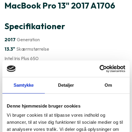
MacBook Pro 13" 2017 A1706
Specifikationer
2017
Generation
13.3"
Skærmstørrelse
Intel Iris Plus 650
MacOS
Styresystem
Varenummer
139343
Samtykke
Detaljer
Om
Apple MacBook Pro 13" 2017
A1706 er ofte købt sammen
Denne hjemmeside bruger cookies
Vi bruger cookies til at tilpasse vores indhold og
med
annoncer, til at vise dig funktioner til sociale medier og til
at analysere vores trafik. Vi deler også oplysninger om