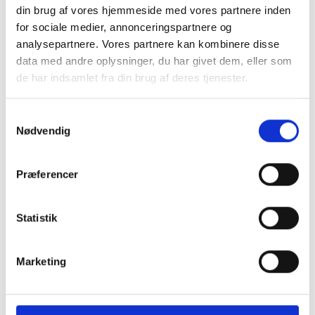
din brug af vores hjemmeside med vores partnere inden
for sociale medier, annonceringspartnere og
analysepartnere. Vores partnere kan kombinere disse
data med andre oplysninger, du har givet dem, eller som
de har indsamlet fra din brug af deres tjenester.
Samtykkevalg
Nødvendig
Præferencer
Montering (OBS.
Skærmbeskyttelse
skærmbeskyttelse IKKE
Pro/14/16e/17e
Statistik
inkluderet!)
149 kr.
Marketing
99 kr.
TILFØJ