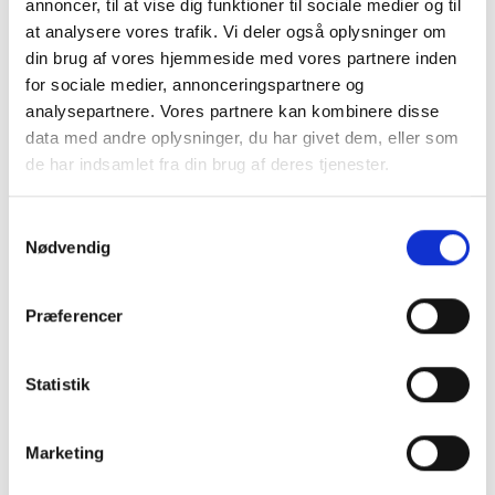
annoncer, til at vise dig funktioner til sociale medier og til
at analysere vores trafik. Vi deler også oplysninger om
din brug af vores hjemmeside med vores partnere inden
for sociale medier, annonceringspartnere og
analysepartnere. Vores partnere kan kombinere disse
data med andre oplysninger, du har givet dem, eller som
de har indsamlet fra din brug af deres tjenester.
Samtykkevalg
Nødvendig
Montering (OBS.
Skærmbeskyttelse
Præferencer
skærmbeskyttelse IKKE
Pro/14/16e/17e
inkluderet!)
Statistik
149 kr.
99 kr.
TILFØJ
Marketing