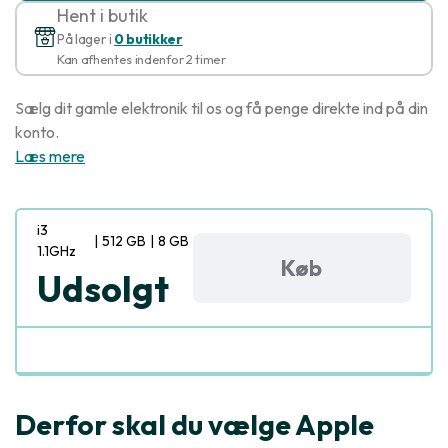
Hent i butik
På lager i
0 butikker
Kan afhentes indenfor 2 timer
Sælg dit gamle elektronik til os og få penge direkte ind på din
konto.
Læs mere
i3
|
512 GB
|
8 GB
1.1GHz
Køb
Udsolgt
Derfor skal du vælge Apple