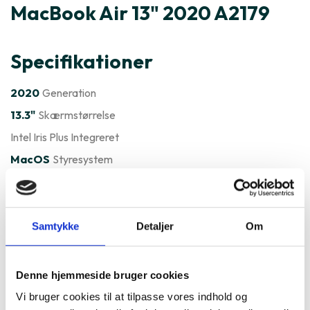
MacBook Air 13" 2020 A2179
Specifikationer
2020
Generation
13.3"
Skærmstørrelse
Intel Iris Plus Integreret
MacOS
Styresystem
Varenummer
136454
Apple MacBook Air 13" 2020
Samtykke
Detaljer
Om
A2179 er ofte købt sammen
med
Denne hjemmeside bruger cookies
Vi bruger cookies til at tilpasse vores indhold og