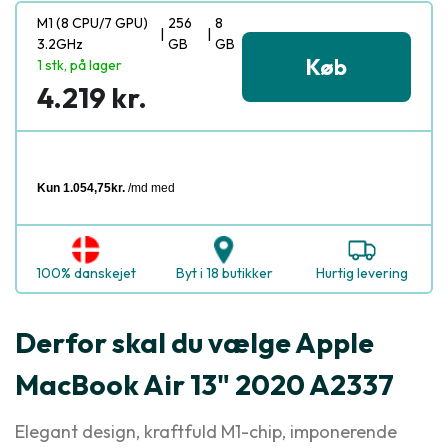
M1 (8 CPU/7 GPU)
256
8
|
|
3.2GHz
GB
GB
Køb
1 stk, på lager
4.219 kr.
100% danskejet
Byt i 18 butikker
Hurtig levering
Derfor skal du vælge Apple
MacBook Air 13" 2020 A2337
Elegant design, kraftfuld M1-chip, imponerende