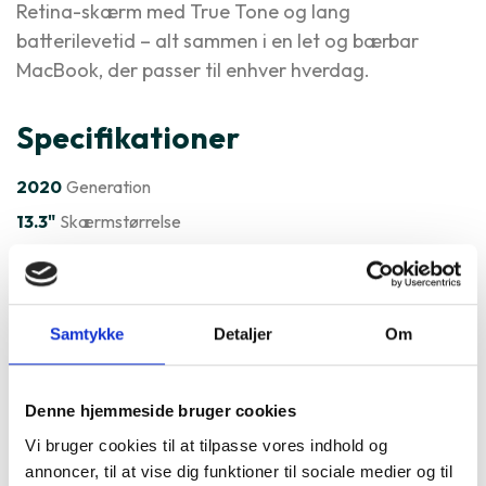
Retina-skærm med True Tone og lang
batterilevetid – alt sammen i en let og bærbar
MacBook, der passer til enhver hverdag.
Specifikationer
2020
Generation
13.3"
Skærmstørrelse
Apple M1 Integreret
MacOS
Styresystem
Varenummer
131496
Samtykke
Detaljer
Om
Apple MacBook Air 13" 2020
Denne hjemmeside bruger cookies
A2337 er ofte købt sammen
Vi bruger cookies til at tilpasse vores indhold og
med
annoncer, til at vise dig funktioner til sociale medier og til