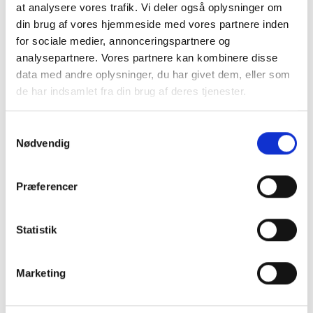
at analysere vores trafik. Vi deler også oplysninger om
din brug af vores hjemmeside med vores partnere inden
for sociale medier, annonceringspartnere og
analysepartnere. Vores partnere kan kombinere disse
data med andre oplysninger, du har givet dem, eller som
de har indsamlet fra din brug af deres tjenester.
Samtykkevalg
Nødvendig
Præferencer
Laptop Sleeve 13"-14"
USB-C Hub 100W
Statistik
199 kr.
399 kr.
Marketing
TILFØJ