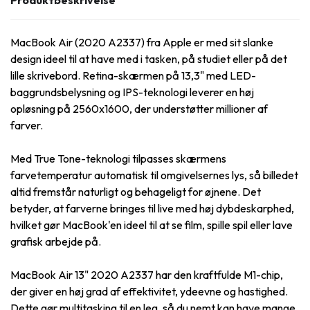
Produktbeskrivelse
MacBook Air (2020 A2337) fra Apple er med sit slanke
design ideel til at have med i tasken, på studiet eller på det
lille skrivebord. Retina-skærmen på 13,3" med LED-
baggrundsbelysning og IPS-teknologi leverer en høj
opløsning på 2560x1600, der understøtter millioner af
farver.
Med True Tone-teknologi tilpasses skærmens
farvetemperatur automatisk til omgivelsernes lys, så billedet
altid fremstår naturligt og behageligt for øjnene. Det
betyder, at farverne bringes til live med høj dybdeskarphed,
hvilket gør MacBook'en ideel til at se film, spille spil eller lave
grafisk arbejde på.
MacBook Air 13" 2020 A2337 har den kraftfulde M1-chip,
der giver en høj grad af effektivitet, ydeevne og hastighed.
Dette gør multitasking til en leg, så du nemt kan have mange