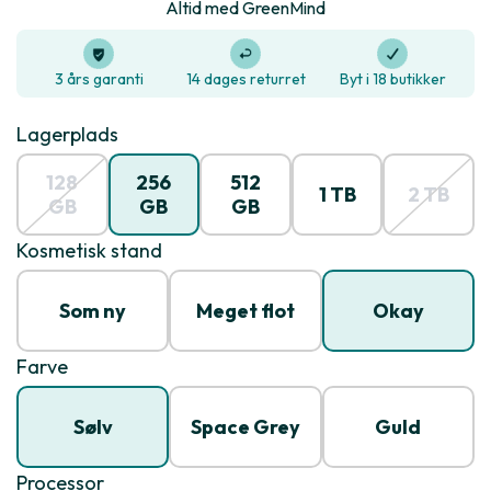
Altid med GreenMind
3 års garanti
14 dages returret
Byt i 18 butikker
Lagerplads
128
256
512
1 TB
2 TB
GB
GB
GB
Kosmetisk stand
Som ny
Meget flot
Okay
Farve
Sølv
Space Grey
Guld
Processor