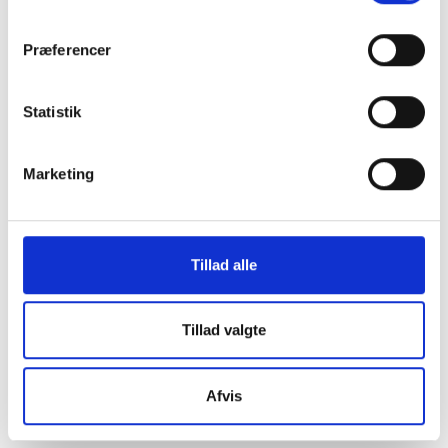
os i en af vores
Præferencer
mange
Statistik
butikker i hele
Marketing
Danmark
Tillad alle
Find din lokale forretning
her
Tillad valgte
Afvis