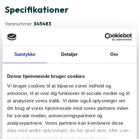
Specifikationer
Varenummer
345483
Sony WH-1000XM5 er ofte
købt sammen med
Samtykke
Detaljer
Om
Denne hjemmeside bruger cookies
Vi bruger cookies til at tilpasse vores indhold og
annoncer, til at vise dig funktioner til sociale medier og til
at analysere vores trafik. Vi deler også oplysninger om
din brug af vores hjemmeside med vores partnere inden
for sociale medier, annonceringspartnere og
analysepartnere. Vores partnere kan kombinere disse
data med andre oplysninger, du har givet dem, eller som
de har indsamlet fra din brug af deres tjenester.