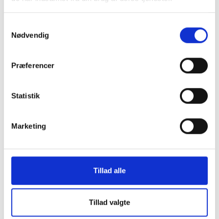
Montering (OBS.
Skærmbeskyttelse
Samtykkevalg
skærmbeskyttelse IKKE
Pro/14/16e/17e
Nødvendig
inkluderet!)
149 kr.
Præferencer
99 kr.
TILFØJ
Statistik
Marketing
Tillad alle
Tillad valgte