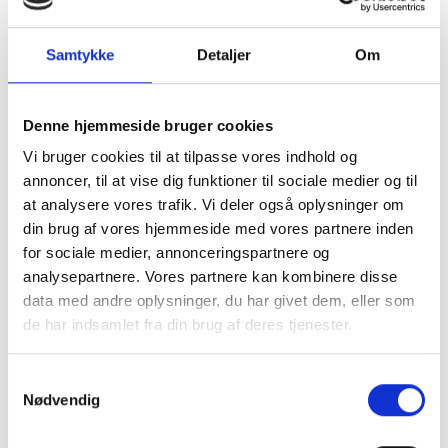
Derfor skal du vælge Apple
iPad Magic Keyboard 11"
Samtykke
Detaljer
Om
(A2261)
Denne hjemmeside bruger cookies
Kompatibel med iPad Pro 11" Gen. 1/2/3/4
Vi bruger cookies til at tilpasse vores indhold og
annoncer, til at vise dig funktioner til sociale medier og til
Specifikationer
at analysere vores trafik. Vi deler også oplysninger om
din brug af vores hjemmeside med vores partnere inden
Varenummer
233699
for sociale medier, annonceringspartnere og
analysepartnere. Vores partnere kan kombinere disse
Apple iPad Magic Keyboard 11"
data med andre oplysninger, du har givet dem, eller som
de har indsamlet fra din brug af deres tjenester.
(A2261) er ofte købt sammen
med
Samtykkevalg
Nødvendig