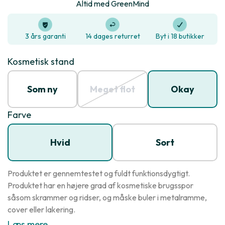
Altid med GreenMind
3 års garanti
14 dages returret
Byt i 18 butikker
Kosmetisk stand
Som ny
Meget flot
Okay
Farve
Hvid
Sort
Produktet er gennemtestet og fuldt funktionsdygtigt.
Produktet har en højere grad af kosmetiske brugsspor
såsom skrammer og ridser, og måske buler i metalramme,
cover eller lakering.
Læs mere