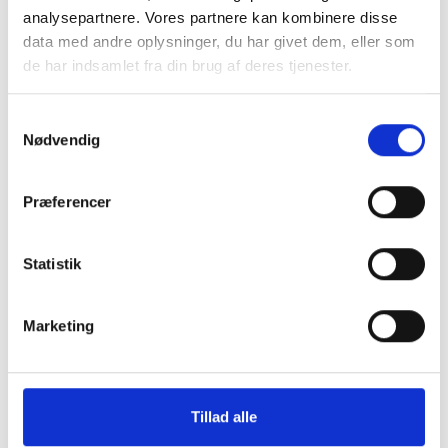
analysepartnere. Vores partnere kan kombinere disse
data med andre oplysninger, du har givet dem, eller som
de har indsamlet fra din brug af deres tjenester.
Samtykkevalg
Nødvendig
o
Montering (OBS.
Cover Med Magsaf
Præferencer
skærmbeskyttelse IKKE
Max
inkluderet!)
129 kr.
Statistik
99 kr.
TILFØJ
Marketing
Tillad alle