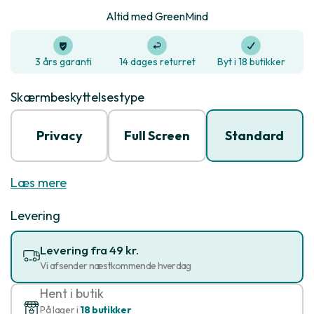
Altid med GreenMind
3 års garanti
14 dages returret
Byt i 18 butikker
Skærmbeskyttelsestype
Privacy
Full Screen
Standard
Læs mere
Levering
Levering fra 49 kr.
Vi afsender næstkommende hverdag
Hent i butik
På lager i
18 butikker