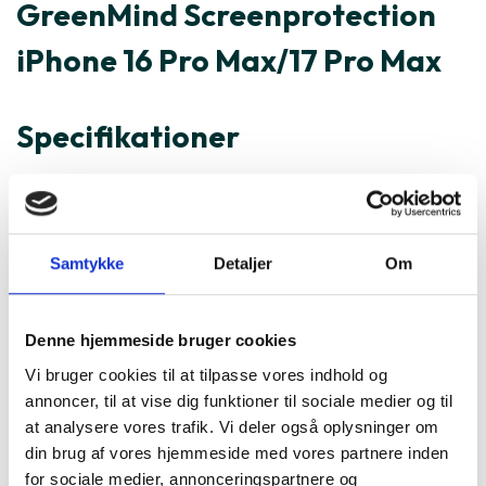
GreenMind Screenprotection
iPhone 16 Pro Max/17 Pro Max
Specifikationer
Varenummer
257444
GreenMind Screenprotection
Samtykke
Detaljer
Om
iPhone 16 Pro Max/17 Pro Max
er ofte købt sammen med
Denne hjemmeside bruger cookies
Vi bruger cookies til at tilpasse vores indhold og
annoncer, til at vise dig funktioner til sociale medier og til
at analysere vores trafik. Vi deler også oplysninger om
din brug af vores hjemmeside med vores partnere inden
for sociale medier, annonceringspartnere og