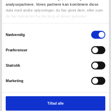
analysepartnere. Vores partnere kan kombinere disse
data med andre oplysninger, du har givet dem, eller som
de har indsamlet fra din brug af deres tjenester.
Samtykkevalg
Nødvendig
i
Skærmbeskyttelse Samsung
Montering (OBS.
Præferencer
Galaxy S23
skærmbeskyttels
inkluderet!)
149 kr.
Statistik
TILFØJ
99 kr.
Marketing
Tillad alle