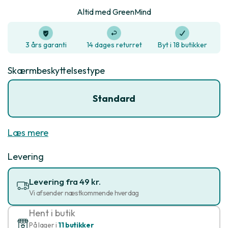
Altid med GreenMind
3 års garanti
14 dages returret
Byt i 18 butikker
Skærmbeskyttelsestype
Standard
Læs mere
Levering
Levering fra 49 kr.
Vi afsender næstkommende hverdag
Hent i butik
På lager i
11 butikker