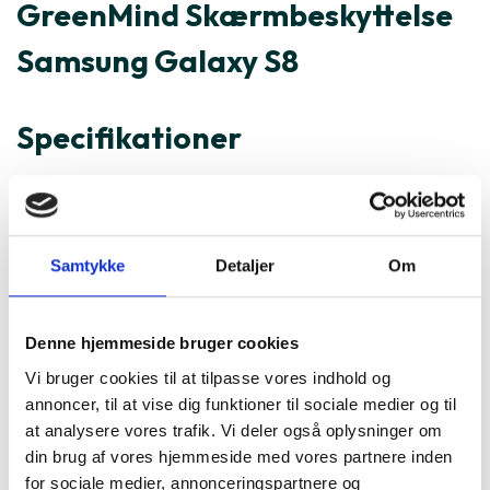
GreenMind Skærmbeskyttelse
Samsung Galaxy S8
Specifikationer
Varenummer
196005
GreenMind Skærmbeskyttelse
Samtykke
Detaljer
Om
Samsung Galaxy S8 er ofte
købt sammen med
Denne hjemmeside bruger cookies
Vi bruger cookies til at tilpasse vores indhold og
annoncer, til at vise dig funktioner til sociale medier og til
at analysere vores trafik. Vi deler også oplysninger om
din brug af vores hjemmeside med vores partnere inden
for sociale medier, annonceringspartnere og