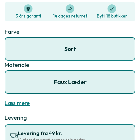
3 års garanti
14 dages returret
Byt i 18 butikker
Farve
Sort
Materiale
Faux Læder
Læs mere
Levering
Levering fra 49 kr.
Vi afsender næstkommende hverdag