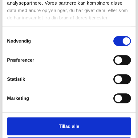
analysepartnere. Vores partnere kan kombinere disse
data med andre oplysninger, du har givet dem, eller som
de har indsamlet fra din brug af deres tjenester.
Samtykkevalg
Nødvendig
Skærmbeskyttelse iPhone 15
Kameralinsebesky
15/15 Plus
Præferencer
199 kr.
79 kr.
TILFØJ
Statistik
Marketing
Tillad alle