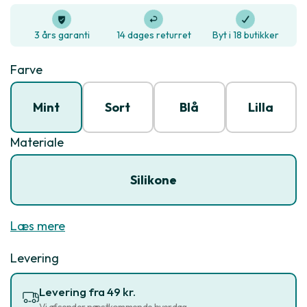
3 års garanti
14 dages returret
Byt i 18 butikker
Farve
Mint
Sort
Blå
Lilla
Materiale
Silikone
Læs mere
Levering
Levering fra 49 kr.
Vi afsender næstkommende hverdag