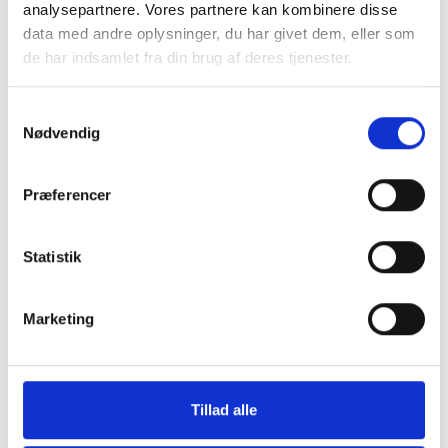
analysepartnere. Vores partnere kan kombinere disse
data med andre oplysninger, du har givet dem, eller som
de har indsamlet fra din brug af deres tjenester.
Samtykkevalg
Nødvendig
Screenprotection iPhone 15 Pro
Kameralinsebeskyt
Pro/15 Pro Max
Præferencer
199 kr.
79 kr.
TILFØJ
Statistik
Marketing
Tillad alle