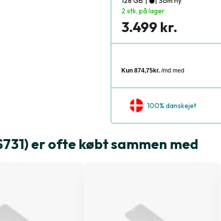
128 GB
|
|
Som ny
2 stk, på lager
3.499 kr.
100% danskejet
731) er ofte købt sammen med