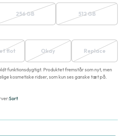
256 GB
512 GB
t flot
Okay
Replace
ldt funktionsdygtigt. Produktet fremstår som nyt, men
ige kosmetiske ridser, som kun ses ganske tæt på.
rver:
Sort