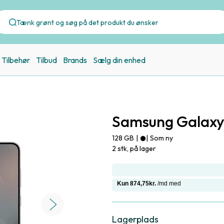
Tilbehør
Tilbud
Brands
Sælg din enhed
Samsung Galaxy 
128 GB
|
|
Som ny
2 stk, på lager
Lagerplads