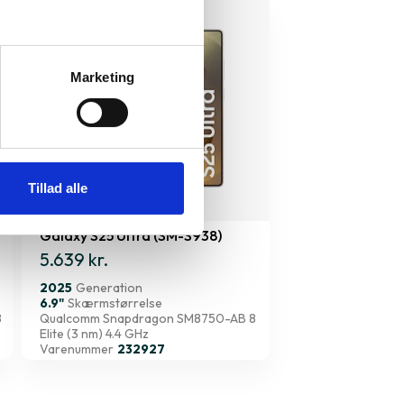
Marketing
Tillad alle
Galaxy S25 Ultra (SM-S938)
5.639 kr.
2025
Generation
6.9"
Skærmstørrelse
8
Qualcomm Snapdragon SM8750-AB 8
Elite (3 nm) 4.4 GHz
Varenummer
232927