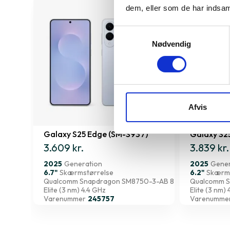
dem, eller som de har indsaml
Samtykkevalg
Nødvendig
Afvis
Galaxy S25 Edge (SM-S937)
Galaxy S2
3.609 kr.
3.839 kr.
2025
Generation
2025
Gener
6.7"
Skærmstørrelse
6.2"
Skærms
Qualcomm Snapdragon SM8750-3-AB 8
Qualcomm S
Elite (3 nm) 4.4 GHz
Elite (3 nm)
Varenummer
245757
Varenumme