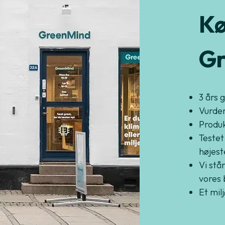
Kø
Gr
3 års 
Vurder
Produkt
Testet
højest
Vi står
vores 
Et mil