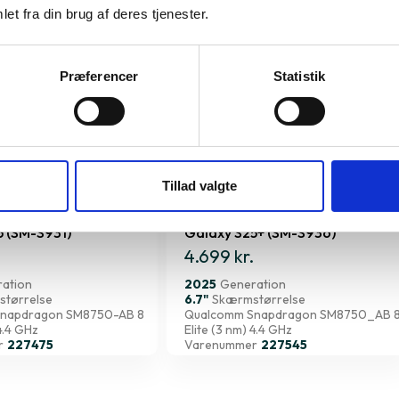
et fra din brug af deres tjenester.
Præferencer
Statistik
Tillad valgte
5 (SM-S931)
Galaxy S25+ (SM-S936)
4.699 kr.
ation
2025
Generation
tørrelse
6.7"
Skærmstørrelse
napdragon SM8750-AB 8
Qualcomm Snapdragon SM8750_AB 
 4.4 GHz
Elite (3 nm) 4.4 GHz
r
227475
Varenummer
227545