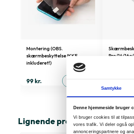
 Xr/11
Montering (OBS.
Skærmbesky
skærmbeskyttelse IKKE
Pro/14/16e
inkluderet!)
149 kr.
ØJ
99 kr.
TILFØJ
Samtykke
Denne hjemmeside bruger c
Vi bruger cookies til at tilpas
Lignende produkter
vores trafik. Vi deler også 
annonceringspartnere og anal