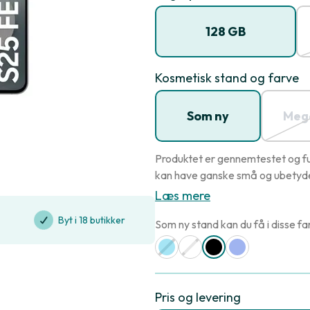
128 GB
Kosmetisk stand og farve
Som ny
Mege
Produktet er gennemtestet og fu
kan have ganske små og ubetydel
Læs mere
Byt i 18 butikker
Som ny stand kan du få i disse fa
Pris og levering