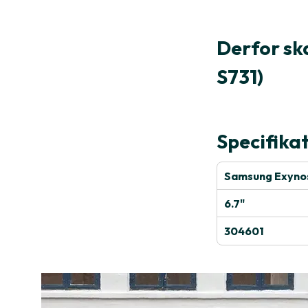
Derfor sk
S731)
Specifika
Samsung Exyno
6.7"
304601