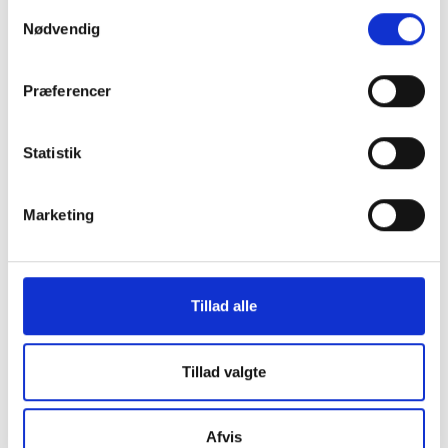
Skærmbeskyttelse iPhone 14 Pro
Kameralinsebesky
Samtykkevalg
Nødvendig
Pro/14 Pro Max
199 kr.
79 kr.
TILFØJ
Præferencer
Statistik
Marketing
Tillad alle
Tillad valgte
Afvis