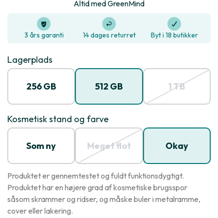
Altid med GreenMind
3 års garanti
14 dages returret
Byt i 18 butikker
Lagerplads
256 GB
512 GB
1 TB
Kosmetisk stand og farve
Som ny
Meget flot
Okay
Produktet er gennemtestet og fuldt funktionsdygtigt.
Produktet har en højere grad af kosmetiske brugsspor
såsom skrammer og ridser, og måske buler i metalramme,
cover eller lakering.