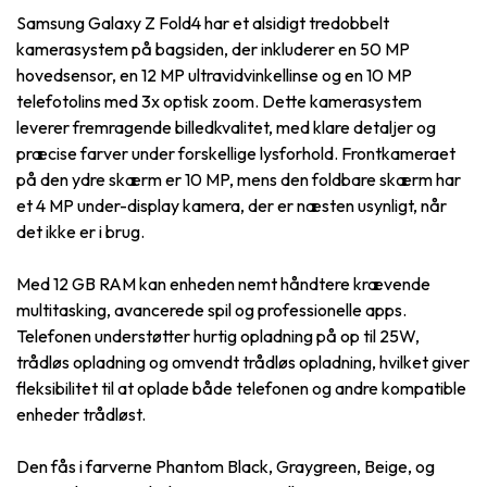
Samsung Galaxy Z Fold4 har et alsidigt tredobbelt
kamerasystem på bagsiden, der inkluderer en 50 MP
hovedsensor, en 12 MP ultravidvinkellinse og en 10 MP
telefotolins med 3x optisk zoom. Dette kamerasystem
leverer fremragende billedkvalitet, med klare detaljer og
præcise farver under forskellige lysforhold. Frontkameraet
på den ydre skærm er 10 MP, mens den foldbare skærm har
et 4 MP under-display kamera, der er næsten usynligt, når
det ikke er i brug.
Med 12 GB RAM kan enheden nemt håndtere krævende
multitasking, avancerede spil og professionelle apps.
Telefonen understøtter hurtig opladning på op til 25W,
trådløs opladning og omvendt trådløs opladning, hvilket giver
fleksibilitet til at oplade både telefonen og andre kompatible
enheder trådløst.
Den fås i farverne Phantom Black, Graygreen, Beige, og