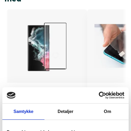
Skærmbeskyttelse Samsung
Montering (OBS.
Galaxy S22 Ultra
skærmbeskyttels
inkluderet!)
Samtykke
Detaljer
Om
149 kr.
TILFØJ
99 kr.