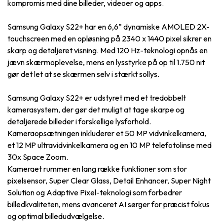
kompromis med dine billeder, videoer og apps.
Samsung Galaxy S22+ har en 6,6” dynamiske AMOLED 2X-
touchscreen med en opløsning på 2340 x 1440 pixel sikrer en
skarp og detaljeret visning. Med 120 Hz-teknologi opnås en
jævn skærmoplevelse, mens en lysstyrke på op til 1.750 nit
gør det let at se skærmen selv i stærkt sollys.
Samsung Galaxy S22+ er udstyret med et tredobbelt
kamerasystem, der gør det muligt at tage skarpe og
detaljerede billeder i forskellige lysforhold.
Kameraopsætningen inkluderer et 50 MP vidvinkelkamera,
et 12 MP ultravidvinkelkamera og en 10 MP telefotolinse med
30x Space Zoom.
Kameraet rummer en lang række funktioner som stor
pixelsensor, Super Clear Glass, Detail Enhancer, Super Night
Solution og Adaptive Pixel-teknologi som forbedrer
billedkvaliteten, mens avanceret AI sørger for præcist fokus
og optimal billedudvælgelse.