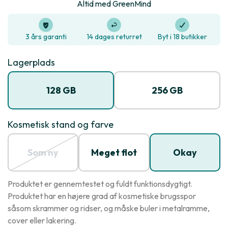
Altid med GreenMind
3 års garanti
14 dages returret
Byt i 18 butikker
Lagerplads
128 GB
256 GB
Kosmetisk stand og farve
Som ny
Meget flot
Okay
Produktet er gennemtestet og fuldt funktionsdygtigt.
Produktet har en højere grad af kosmetiske brugsspor
såsom skrammer og ridser, og måske buler i metalramme,
cover eller lakering.