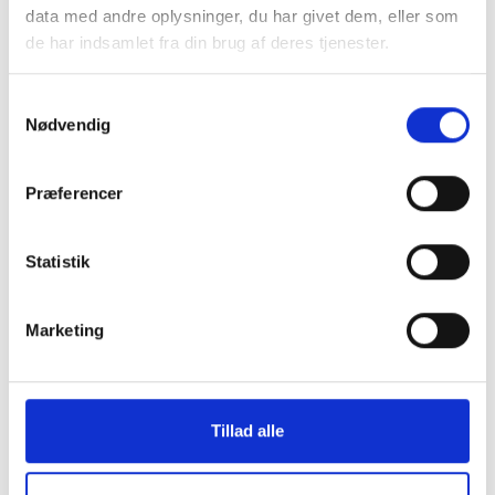
Cover iPhone 12/12 Pro
Flip Cover iPhone 
data med andre oplysninger, du har givet dem, eller som
de har indsamlet fra din brug af deres tjenester.
129 kr.
199 kr.
TILFØJ
Samtykkevalg
Nødvendig
Præferencer
Statistik
Marketing
Tillad alle