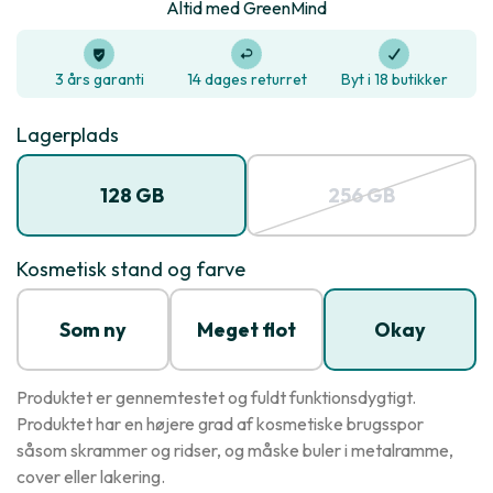
Altid med GreenMind
3 års garanti
14 dages returret
Byt i 18 butikker
Lagerplads
128 GB
256 GB
Kosmetisk stand og farve
Som ny
Meget flot
Okay
Produktet er gennemtestet og fuldt funktionsdygtigt.
Produktet har en højere grad af kosmetiske brugsspor
såsom skrammer og ridser, og måske buler i metalramme,
cover eller lakering.