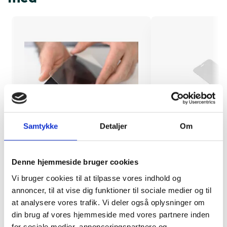
Samtykke
Detaljer
Om
Montering (OBS.
Skærmbeskyttelse
Denne hjemmeside bruger cookies
skærmbeskyttelse IKKE
Pro/14/16e/17e
Vi bruger cookies til at tilpasse vores indhold og
inkluderet!)
annoncer, til at vise dig funktioner til sociale medier og til
149 kr.
at analysere vores trafik. Vi deler også oplysninger om
99 kr.
TILFØJ
din brug af vores hjemmeside med vores partnere inden
for sociale medier, annonceringspartnere og