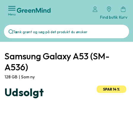
Menu
Find butik
Kurv
Samsung Galaxy A53 (SM-
A536)
128 GB
|
Som ny
Udsolgt
SPAR 14 %