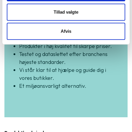
GreenMind
Tillad valgte
3 års garanti og hurtig levering.
Afvis
Vurderet som fremragende på Trustpilot.
Produkter i høj kvalitet til skarpe priser.
Testet og dataslettet efter branchens
højeste standarder.
Vi står klar til at hjælpe og guide dig i
vores butikker.
Et miljøansvarligt alternativ.