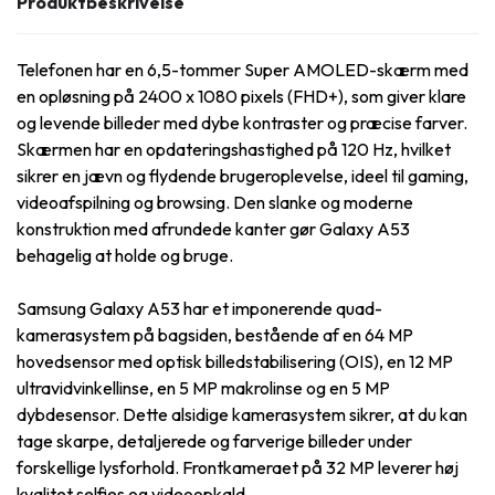
Produktbeskrivelse
Telefonen har en 6,5-tommer Super AMOLED-skærm med
en opløsning på 2400 x 1080 pixels (FHD+), som giver klare
og levende billeder med dybe kontraster og præcise farver.
Skærmen har en opdateringshastighed på 120 Hz, hvilket
sikrer en jævn og flydende brugeroplevelse, ideel til gaming,
videoafspilning og browsing. Den slanke og moderne
konstruktion med afrundede kanter gør Galaxy A53
behagelig at holde og bruge.
Samsung Galaxy A53 har et imponerende quad-
kamerasystem på bagsiden, bestående af en 64 MP
hovedsensor med optisk billedstabilisering (OIS), en 12 MP
ultravidvinkellinse, en 5 MP makrolinse og en 5 MP
dybdesensor. Dette alsidige kamerasystem sikrer, at du kan
tage skarpe, detaljerede og farverige billeder under
forskellige lysforhold. Frontkameraet på 32 MP leverer høj
kvalitet selfies og videoopkald.