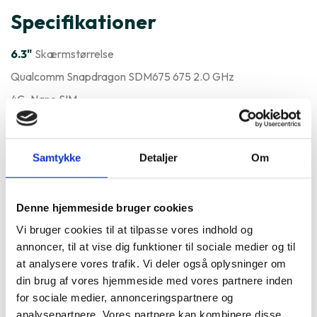
Specifikationer
6.3"
Skærmstørrelse
Qualcomm Snapdragon SDM675 675 2.0 GHz
4G
, Nano SIM
Varenummer
214474
Motorola One Zoom er ofte
Samtykke
Detaljer
Om
købt sammen med
Denne hjemmeside bruger cookies
Vi bruger cookies til at tilpasse vores indhold og
annoncer, til at vise dig funktioner til sociale medier og til
at analysere vores trafik. Vi deler også oplysninger om
din brug af vores hjemmeside med vores partnere inden
for sociale medier, annonceringspartnere og
analysepartnere. Vores partnere kan kombinere disse