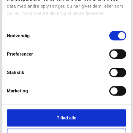
data med andre oplysninger, du har givet dem, eller som
de har indsamlet fra din brug af deres tjenester.
Samtykkevalg
Nødvendig
Montering (OBS.
Skærmbeskyttelse
skærmbeskyttelse IKKE
Pro/14/16e/17e
Præferencer
inkluderet!)
149 kr.
Statistik
99 kr.
TILFØJ
Marketing
Tillad alle