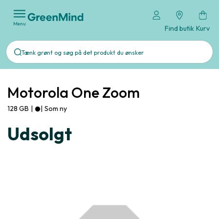
Menu
Find butik
Kurv
Motorola One Zoom
128 GB
|
|
Som ny
Udsolgt