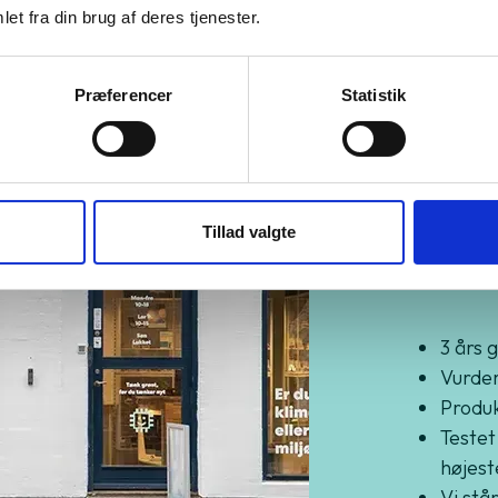
et fra din brug af deres tjenester.
Præferencer
Statistik
Kø
Tillad valgte
Gr
3 års 
Vurder
Produkt
Testet
højest
Vi står