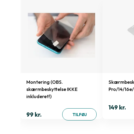
 Xr/11
Montering (OBS.
Skærmbesky
skærmbeskyttelse IKKE
Pro/14/16e
inkluderet!)
149 kr.
ØJ
99 kr.
TILFØJ