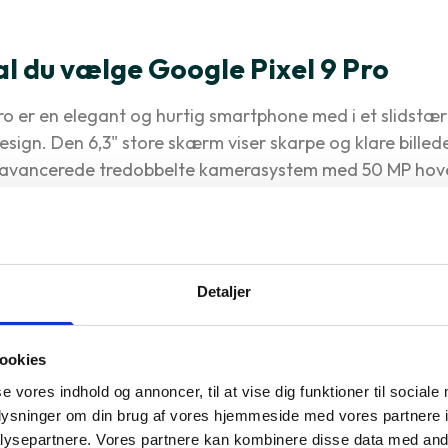
al du vælge Google Pixel 9 Pro
ro er en elegant og hurtig smartphone med i et slidstær
sign. Den 6,3" store skærm viser skarpe og klare billeder
t avancerede tredobbelte kamerasystem med 50 MP ho
tos i høj kvalitet. Den lange batteritid sikrer, at telef
n.
oduktet
Detaljer
tioner
ookies
4 (4 nm) 3.1 GHz
Navne
se vores indhold og annoncer, til at vise dig funktioner til sociale
oplysninger om din brug af vores hjemmeside med vores partnere i
ysepartnere. Vores partnere kan kombinere disse data med andr