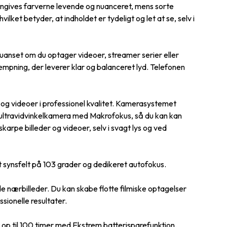
engives farverne levende og nuanceret, mens sorte
lket betyder, at indholdet er tydeligt og let at se, selv i
 uanset om du optager videoer, streamer serier eller
dæmpning, der leverer klar og balanceret lyd. Telefonen
og videoer i professionel kvalitet. Kamerasystemet
ultravidvinkelkamera med Makrofokus, så du kan kan
arpe billeder og videoer, selv i svagt lys og ved
 synsfelt på 103 grader og dedikeret autofokus.
nærbilleder. Du kan skabe flotte filmiske optagelser
sionelle resultater.
t op til 100 timer med Ekstrem batterisparefunktion.