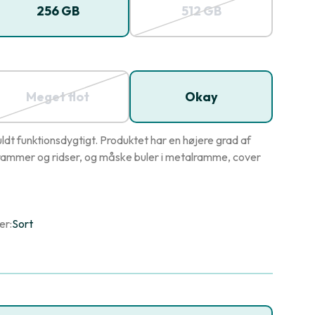
256 GB
512 GB
Meget flot
Okay
dt funktionsdygtigt. Produktet har en højere grad af
ammer og ridser, og måske buler i metalramme, cover
er:
Sort