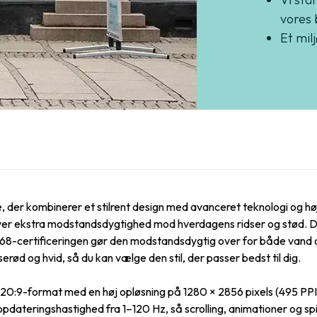
vores 
Et mil
, der kombinerer et stilrent design med avanceret teknologi og hø
 giver ekstra modstandsdygtighed mod hverdagens ridser og stød.
IP68-certificeringen gør den modstandsdygtig over for både vand o
yserød og hvid, så du kan vælge den stil, der passer bedst til dig.
0:9-format med en høj opløsning på 1280 × 2856 pixels (495 PPI), 
teringshastighed fra 1–120 Hz, så scrolling, animationer og spil