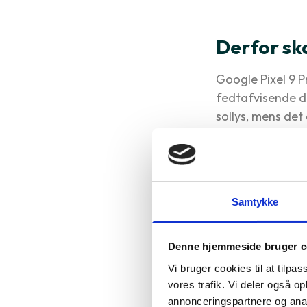
Derfor sk
Google Pixel 9 P
fedtafvisende de
sollys, mens de
at du kan tage fo
strøm hele dage
Læs mere om pr
Samtykke
Specifika
Denne hjemmeside bruger c
Google Tensor G
Vi bruger cookies til at tilpas
6.3"
vores trafik. Vi deler også 
annonceringspartnere og anal