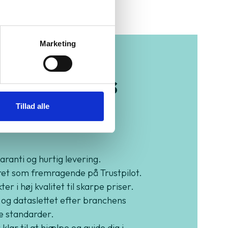
Varenummer
Marketing
b trygt hos
Tillad alle
eenMind
garanti og hurtig levering.
et som fremragende på Trustpilot.
er i høj kvalitet til skarpe priser.
 og dataslettet efter branchens
e standarder.
 klar til at hjælpe og guide dig i