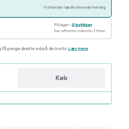
Vi afsender næstkommende hverdag
På lager i
0 butikker
Kan afhentes indenfor 2 timer
g få penge direkte ind på din konto.
Læs mere
Køb