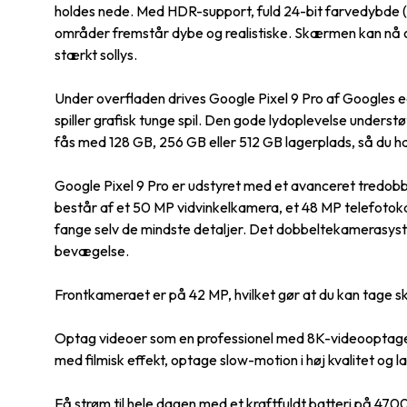
holdes nede. Med HDR-support, fuld 24-bit farvedybde (
områder fremstår dybe og realistiske. Skærmen kan nå op ti
stærkt sollys.
Under overfladen drives Google Pixel 9 Pro af Googles eg
spiller grafisk tunge spil. Den gode lydoplevelse underst
fås med 128 GB, 256 GB eller 512 GB lagerplads, så du har
Google Pixel 9 Pro er udstyret med et avanceret tredobb
består af et 50 MP vidvinkelkamera, et 48 MP telefoto
fange selv de mindste detaljer. Det dobbeltekamerasystem 
bevægelse.
Frontkameraet er på 42 MP, hvilket gør at du kan tage s
Optag videoer som en professionel med 8K-videooptagels
med filmisk effekt, optage slow-motion i høj kvalitet og l
Få strøm til hele dagen med et kraftfuldt batteri på 4700