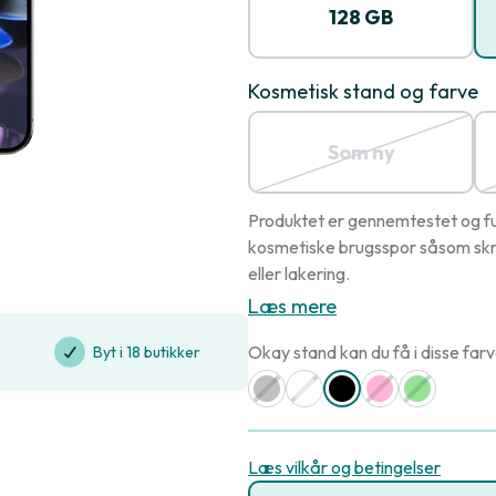
128 GB
Kosmetisk stand og farve
Som ny
Produktet er gennemtestet og ful
kosmetiske brugsspor såsom skr
eller lakering.
Læs mere
Okay stand kan du få i disse farv
Byt i 18 butikker
Læs vilkår og betingelser