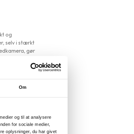
kt og
, selv i stærkt
vedkamera, gør
onen nemt holder
Om
t på processoren
 medier og til at analysere
Skærmstørrelse
nden for sociale medier,
e oplysninger, du har givet