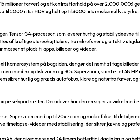
16 millioner farver) og et kontrastforhold på over 2.000.000:1 g
l 2000 nits i HDR og helt op til 3000 nits i maksimal lysstyrke, hvi
en Tensor G4-processor, som leverer hurtig og stabil ydeevne til
øttes af kraftige stereohøjttalere, tre mikrofoner og effektiv støj
 masser af plads til apps, billeder og videoer.
elt kamerasystem på bagsiden, der gør det nemt at tage billeder 
kamera med 5x optisk zoom og 30x Superzoom, samt et et 48 MP 
sikrer hurtig og præcis autofokus, klare og naturtro farver, og sk
karpe selvportrætter. Derudover har den en supervidvinkel med et
e, Superzoom med op til 20x zoom og makrofokus til detaljerede 
ave timelapse-videoer med stabilisering, der sikrer jævne og profes
 mAh, der giver mere end 24 timers batteritid i daglig brug og hel