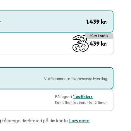
1.439 kr.
t
Kun i butik
439 kr.
Vi afsender næstkommende hverdag
På lager i
1 butikker
Kan afhentes indenfor 2 timer
g få penge direkte ind på din konto.
Læs mere