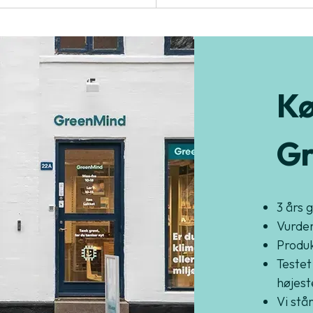
Kø
Gr
3 års 
Vurder
Produkt
Testet
højest
Vi står