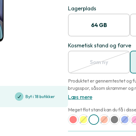
Lagerplads
64 GB
Kosmetisk stand og farve
Som ny
Produktet er gennemtestet og fu
brugsspor, såsom skrammer og r
Læs mere
Byt i 18 butikker
Meget flot stand kan du få i disse