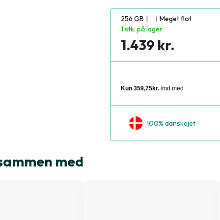
256 GB
|
|
Meget flot
1 stk, på lager
1.439 kr.
100% danskejet
t sammen med