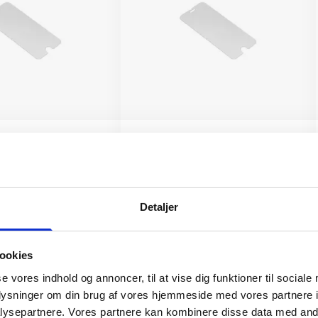
ttelse iPhone 13/13
Skærmbeskyttelse iPhone 13/13
/17e
Pro/14/16e/17e
199 kr.
TILFØJ
TILFØJ
Detaljer
ookies
se vores indhold og annoncer, til at vise dig funktioner til sociale
oplysninger om din brug af vores hjemmeside med vores partnere i
ysepartnere. Vores partnere kan kombinere disse data med andr