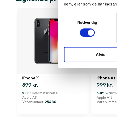
dem, eller som de har indsaml
Samtykkevalg
Nødvendig
Afvis
iPhone X
iPhone Xs
899 kr.
999 kr.
5.8"
Skærmstørrelse
5.8"
Skærms
Apple A11
Apple A12
Varenummer
25480
Varenumme