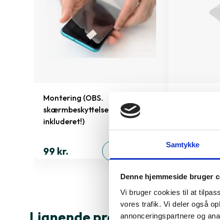
e
Montering (OBS.
Skærmbesky
skærmbeskyttelse IKKE
Pro/14/16e
inkluderet!)
149 kr.
ØJ
Samtykke
99 kr.
TILFØJ
Denne hjemmeside bruger c
Vi bruger cookies til at tilpas
vores trafik. Vi deler også 
Lignende produkter
annonceringspartnere og anal