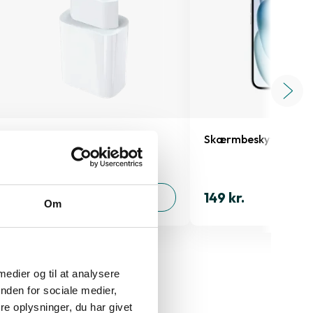
Oplader 20W
Skærmbeskyttelse iP
149 kr.
149 kr.
TILFØJ
Om
 medier og til at analysere
nden for sociale medier,
e oplysninger, du har givet