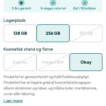
3 års garanti
14 dages returret
Byt i 18 butikker
Lagerplads
128 GB
256 GB
512 GB
Kosmetisk stand og farve
Som ny
Meget flot
Okay
Produktet er gennemtestet og fuldt funktionsdygtigt.
Produktet har en højere grad af kosmetiske brugsspor
såsom skrammer og ridser, og måske buler i metalramme,
cover eller lakering.
Læs mere