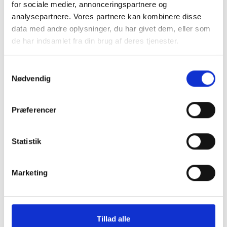
for sociale medier, annonceringspartnere og
Køb trygt hos
analysepartnere. Vores partnere kan kombinere disse
data med andre oplysninger, du har givet dem, eller som
de har indsamlet fra din brug af deres tjenester.
GreenMind
Samtykkevalg
Nødvendig
3 års garanti og hurtig levering.
Vurderet som fremragende på Trustpilot.
Præferencer
Produkter i høj kvalitet til skarpe priser.
Testet og dataslettet efter branchens
Statistik
højeste standarder.
Vi står klar til at hjælpe og guide dig i
Marketing
vores butikker.
Et miljøansvarligt alternativ.
Tillad alle