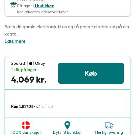
På lager i
1 butikker
Kan afhentes indenfor 2 timer
Sælg dit gamle elektronik til os og få penge direkte ind på din
konto.
Læs mere
256 GB
|
|
Okay
1 stk, på lager
Køb
4.069 kr.
100% danskejet
Byt i 18 butikker
Hurtig levering