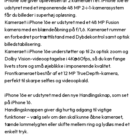
iPhone 16e giver oplevelsen af 2 kameraet i et. iPhone 16e er
udstyret med et imponerende 48 MP 2-i-1-kamerasystem
får du billeder i superhøj opløsning.
Kameraet i iPhone 16e er udstyret med et 48 MP Fusion
kamera med en blændeåbning på f/1,6. Kameraet rummer
en forbedret portrættilstand med Dybdekontrol samt optisk
billedstabilisering.
Kameraet i iPhone 16e understøtter op til 2x optisk zoom og
Dolby Vision-videooptagelse i 4K@60fps, så du kan fange
livets store og små øjeblikke i imponerende kvalitet.
Frontkameraet består af et 12 MP TrueDepth-kamera,
perfekt til skarpe selfies og videoopkald.
iPhone 16e er udstyret med den nye Handlingsknap, som set
på iPhone 16.
Handlingsknappen giver dig hurtig adgang til vigtige
funktioner – vælg selv om den skal kunne åbne kameraet,
tænde lommelygten eller skifte mellem ring og lydløs med et
enkelt tryk.