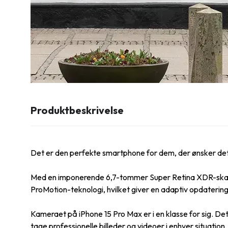
Produktbeskrivelse
Det er den perfekte smartphone for dem, der ønsker det 
Med en imponerende 6,7-tommer Super Retina XDR-skærm, 
ProMotion-teknologi, hvilket giver en adaptiv opdateringsha
Kameraet på iPhone 15 Pro Max er i en klasse for sig. Det
tage professionelle billeder og videoer i enhver situa