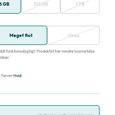
6 GB
512 GB
1 TB
Meget flot
Okay
ldt funktionsdygtigt. Produktet har mindre kosmetiske
idser.
 farver:
Hvid