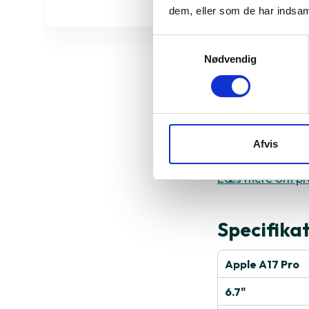
dem, eller som de har indsaml
Samtykkevalg
Nødvendig
Derfor sk
iPhone 15 Pro Ma
Afvis
ekstra skærmplad
Læs mere om pr
Specifika
Apple A17 Pro
6.7"