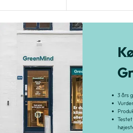
Kø
Gr
3 års 
Vurder
Produkt
Testet
højest