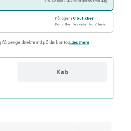
Vi afsender næstkommende hverdag
På lager i
0 butikker
Kan afhentes indenfor 2 timer
g få penge direkte ind på din konto.
Læs mere
Køb