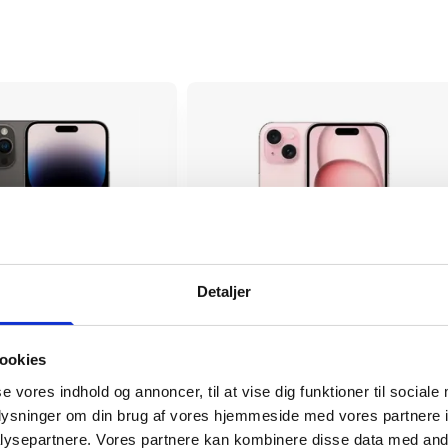
Detaljer
Pro Max
iPhone 15 Plus
ookies
3.719 kr.
se vores indhold og annoncer, til at vise dig funktioner til sociale
tørrelse
6.7"
Skærmstørrelse
oplysninger om din brug af vores hjemmeside med vores partnere i
Apple A16
ysepartnere. Vores partnere kan kombinere disse data med andr
r
74181
Varenummer
119124