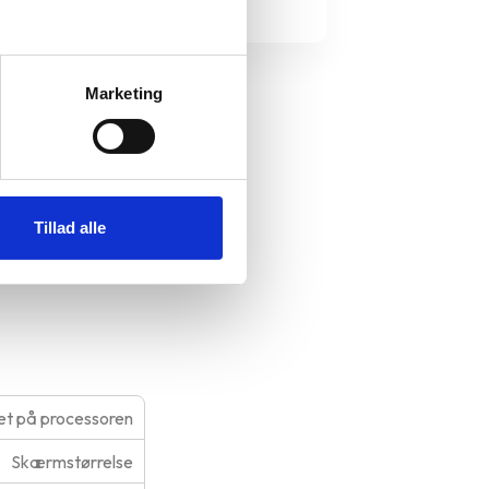
Marketing
ax
smartphone med
Tillad alle
ste teknologi.
t på processoren
Skærmstørrelse