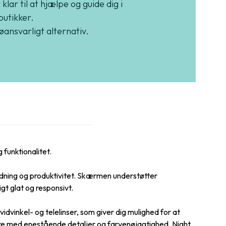
 klar til at hjælpe og guide dig i
butikker.
jøansvarligt alternativ.
funktionalitet.
dning og produktivitet. Skærmen understøtter
igt glat og responsivt.
dvinkel- og telelinser, som giver dig mulighed for at
ere med enestående detaljer og farvenøjagtighed. Night