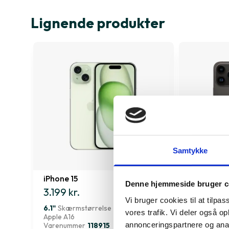
Lignende produkter
Samtykke
iPhone 15
iPhone 14 
Denne hjemmeside bruger c
3.199 kr.
3.779 kr.
Vi bruger cookies til at tilpas
6.1"
Skærmstørrelse
6.7"
Skærms
vores trafik. Vi deler også 
Apple A16
Apple A16
annonceringspartnere og anal
Varenummer
118915
Varenumme