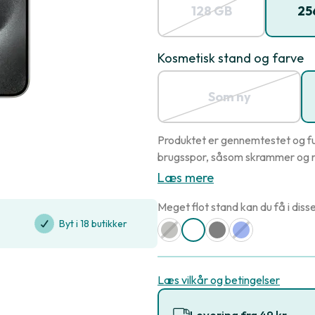
128 GB
25
Kosmetisk stand og farve
Som ny
Produktet er gennemtestet og fu
brugsspor, såsom skrammer og r
Læs mere
Meget flot stand kan du få i disse
Byt i 18 butikker
Læs vilkår og betingelser
Levering fra 49 kr.