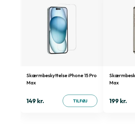
 13/13
Skærmbeskyttelse iPhone 15 Pro
Skærmbesky
Max
Max
149 kr.
199 kr.
ØJ
TILFØJ