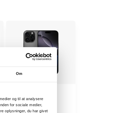
Om
iPhone 16 Pro Max
6.319 kr.
 medier og til at analysere
6.9"
Skærmstørrelse
nden for sociale medier,
Apple A18 Pro
e oplysninger, du har givet
Varenummer
191250