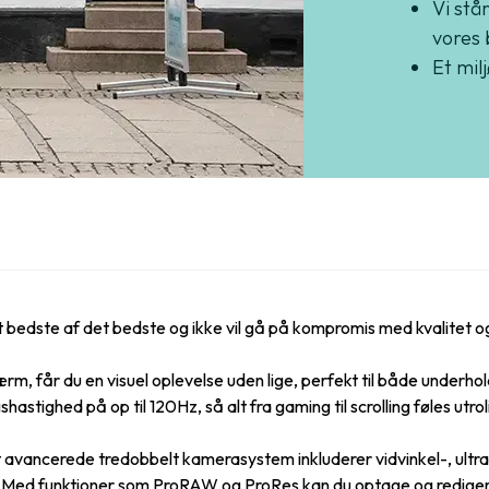
Vi står
vores 
Et mil
bedste af det bedste og ikke vil gå på kompromis med kvalitet og 
får du en visuel oplevelse uden lige, perfekt til både underhol
stighed på op til 120Hz, så alt fra gaming til scrolling føles utrol
 avancerede tredobbelt kamerasystem inkluderer vidvinkel-, ultravi
tion. Med funktioner som ProRAW og ProRes kan du optage og redig