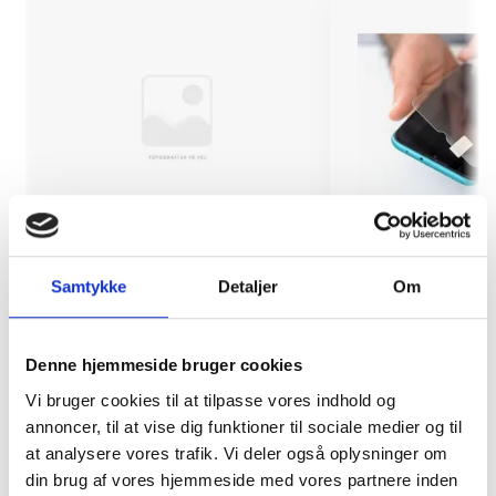
Samtykke
Detaljer
Om
Kameralinsebeskyttelse iPhone 14
Montering (OBS.
Pro/14 Pro Max
skærmbeskyttels
inkluderet!)
Denne hjemmeside bruger cookies
79 kr.
TILFØJ
Vi bruger cookies til at tilpasse vores indhold og
99 kr.
annoncer, til at vise dig funktioner til sociale medier og til
at analysere vores trafik. Vi deler også oplysninger om
din brug af vores hjemmeside med vores partnere inden