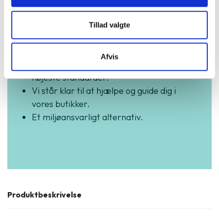
3 års garanti og hurtig levering.
Tillad valgte
Vurderet som fremragende på Trustpilot.
Produkter i høj kvalitet til skarpe priser.
Afvis
Testet og dataslettet efter branchens
højeste standarder.
Vi står klar til at hjælpe og guide dig i
vores butikker.
Et miljøansvarligt alternativ.
Produktbeskrivelse