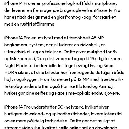
iPhone 14 Pro er en professionel og kraftfuld smartphone,
der leverer en fremragende brugeroplevelse. iPhone 14 Pro
har et fladt design med en glasfront og -bag, forstærket
med en rustfri stålramme.
iPhone 14 Pro er udstyret med et tredobbelt 48 MP
bagkamera-system, der inkluderer en vidvinkel-, en
ultravidvinkel- og en telelinse. Dette giver mulighed for 3x
optisk zoom ind, 2x optisk zoom ud og op til 15x digital zoom.
Night Mode forbedrer billeder taget i svagt lys, og Smart
HDR 4 sikrer, at dine billeder har fremragende detaljer i både
højlys og skygger. Frontkameraet på 12 MP med TrueDepth-
teknologi understøtter også Portrættilstand og Animoji,
hvilket gør dine selfies og FaceTime-opkald endnu sjovere.
iPhone 14 Pro understøtter 5G-netværk, hvilket giver
hurtigere download- og uploadhastigheder, lavere latenstid
og en mere pålidelig forbindelse. Dette gør det muligt at
streame video i høj kvalitet, spille online spil og downloade